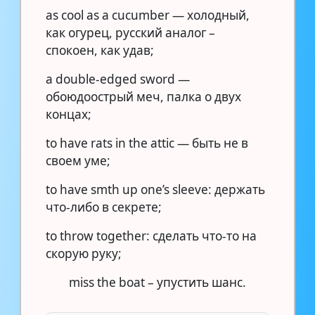
as cool as a cucumber — холодный,
как огурец, русский аналог –
спокоен, как удав;
a double-edged sword —
обоюдоострый меч, палка о двух
концах;
to have rats in the attic — быть не в
своем уме;
to have smth up one’s sleeve: держать
что-либо в секрете;
to throw together: сделать что-то на
скорую руку;
miss the boat – упустить шанс.