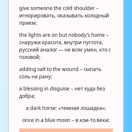
give someone the cold shoulder –
игнорировать, оказывать холодный
прием;
the lights are on but nobody’s home –
снаружи красота, внутри пустота,
русский аналог — не всяк умен, кто с
головой;
adding salt to the wound – сыпать
соль на рану;
a blessing in disguise – нет худа без
добра;
a dark horse: «темная лошадка»;
once in a blue moon – в кои-то веки;