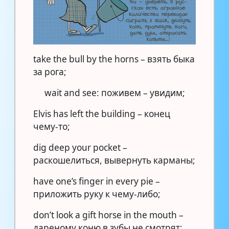
take the bull by the horns – взять быка
за рога;
wait and see: поживем – увидим;
Elvis has left the building – конец
чему-то;
dig deep your pocket –
раскошелиться, вывернуть карманы;
have one’s finger in every pie –
приложить руку к чему-либо;
don’t look a gift horse in the mouth –
дареному коню в зубы не смотрят;