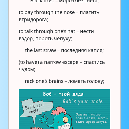
Black frost – мороз без снега;
to pay through the nose – платить
втридорога;
to talk through one’s hat – нести
вздор, пороть чепуху;
the last straw – последняя капля;
(to have) a narrow escape – спастись
чудом;
rack one’s brains – ломать голову;