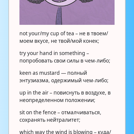
not your/my cup of tea – не в твоем/
моем вкусе, не твой/мой конек;
try your hand in something –
попробовать свои силы в чем-либо;
keen as mustard — полный
энтузиазма, одержимый чем-либо;
up in the air – повиснуть в воздухе, в
неопределенном положении;
sit on the fence – отмалчиваться,
сохранять нейтралитет;
which way the wind is blowing – куда/