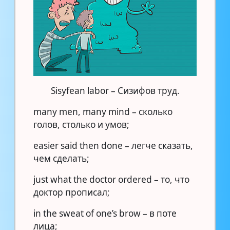
Sisyfean labor – Сизифов труд.
many men, many mind – сколько
голов, столько и умов;
easier said then done – легче сказать,
чем сделать;
just what the doctor ordered – то, что
доктор прописал;
in the sweat of one’s brow – в поте
лица;