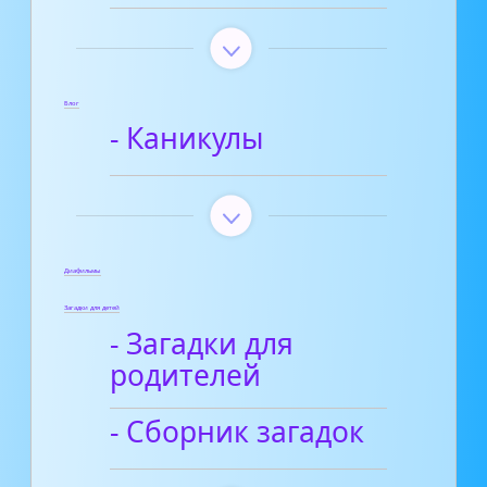
Блог
- Каникулы
Диафильмы
Загадки для детей
- Загадки для
родителей
- Сборник загадок