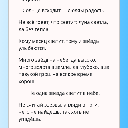
Солнце всходит — людям радость.
Не всѐ греет, что светит: луна светла,
да без тепла.
Кому месяц светит, тому и звѐзды
улыбаются.
Много звѐзд на небе, да высоко,
много золота в земле, да глубоко, а за
пазухой грош на всякое время
хорош.
Не одна звезда светит в небе.
Не считай звѐзды, а гляди в ноги:
чего не найдѐшь, так хоть не
упадѐшь.