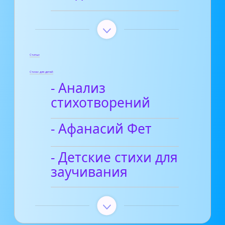
Статьи
Стихи для детей
- Анализ
стихотворений
- Афанасий Фет
- Детские стихи для
заучивания