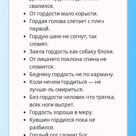
свалился.
От гордости мало корысти.
Гордая голова слетает с плеч
первой.
Гордую шею не согнут, так
сломят.
Заела гордость как собаку блохи.
От лишнего поклона спина не
сломится.
Бедняку гордость не по карману.
Коли нечем гордиться — не
лучше-ль смириться.
Без гордости человек что тряпка,
всяк ноги вытрет.
Гордость хороша в меру.
Кувшин гордился пока не
разбился.
Гордый рог сломит Бог.