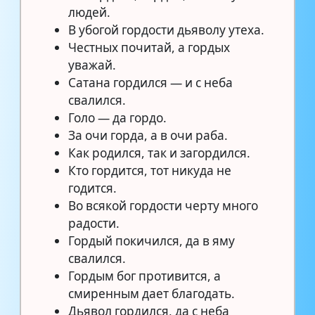
людей.
В убогой гордости дьяволу утеха.
Честных почитай, а гордых
уважай.
Сатана гордился — и с неба
свалился.
Голо — да гордо.
За очи горда, а в очи раба.
Как родился, так и загордился.
Кто гордится, тот никуда не
годится.
Во всякой гордости черту много
радости.
Гордый покичился, да в яму
свалился.
Гордым бог противится, а
смиренным дает благодать.
Дьявол гордился, да с неба