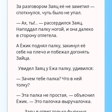
За разговором Заяц её не заметил —
споткнулся, чуть было не упал.
— Ах, ты!.. — рассердился Заяц.
Наподдал палку ногой, и она далеко
в сторону отлетела.
А Ёжик поднял палку, закинул её
себе на плечо и побежал догонять
Зайца.
Увидел Заяц у Ежа палку, удивился:
— Зачем тебе палка? Что в ней
толку?
— Эта палка не простая, — объяснил
Ёжик. — Это палочка-выручалочка.
Заяц в ответ только фыркнул.