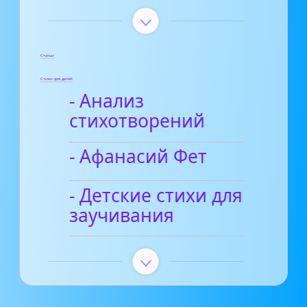
Статьи
Стихи для детей
- Анализ
стихотворений
- Афанасий Фет
- Детские стихи для
заучивания