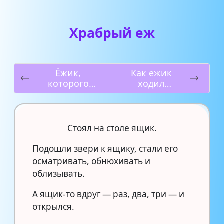
Храбрый еж
Ёжик,
Как ежик
которого
ходил
можно
встречать
погладить
рассвет
Стоял на столе ящик.
Подошли звери к ящику, стали его
осматривать, обнюхивать и
облизывать.
А ящик-то вдруг — раз, два, три — и
открылся.