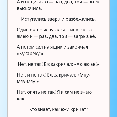
А из ящика-то — раз, два, три — змея
выскочила.
Испугались звери и разбежались.
Один ёж не испугался, кинулся на
змею и — раз, два, три — загрыз её.
А потом сел на ящик и закричал:
«Кукареку!»
Нет, не так! Еж закричал: «Ав-ав-ав!»
Нет, и не так! Ёж закричал: «Мяу-
мяу-мяу!»
Нет, опять не так! Я и сам не знаю
как.
Кто знает, как ежи кричат?