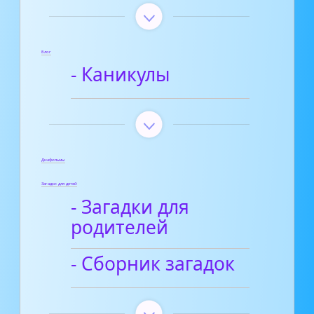
Блог
- Каникулы
Диафильмы
Загадки для детей
- Загадки для
родителей
- Сборник загадок