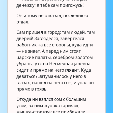
денежку; я тебе сам пригожусь!
Он и тому не отказал, последнюю
отдал.
Сам пришел в город; там людей, там
дверей! Загляделся, завертелся
работник на все стороны, куда идти
— не знает. А перед ним стоят
царские палаты, серебром-золотом
убраны, у окна Несмеяна-царевна
сидит и прямо на него глядит. Куда
деваться? Затуманилось у него в
глазах, нашел на него сон, и упал он
прямо в грязь.
Откуда ни взялся сом с большим
усом, за ним жучок-старичок,
мышка-стрижка; все прибежали.