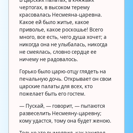
чертогах, в высоком терему
красовалась Несмеяна-царевна.
Какое ей было житье, какое
приволье, какое роскошье! Всего
много, все есть, чего душа хочет; а
никогда она не улыбалась, никогда
не смеялась, словно сердце ее
ничему не радовалось.
Горько было царю-отцу глядеть на
печальную дочь. Открывает он свои
царские палаты для всех, кто
пожелает быть его гостем.
— Пускай, — говорит, — пытаются
развеселить Несмеяну-царевну;
кому удастся, тому она будет женою.
Только это вымолвил, как закипел