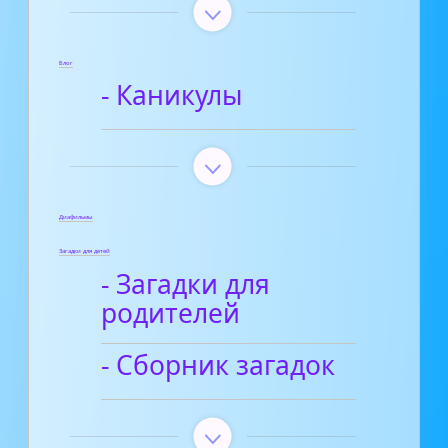
Блог
- Каникулы
Диафильмы
Загадки для детей
- Загадки для
родителей
- Сборник загадок