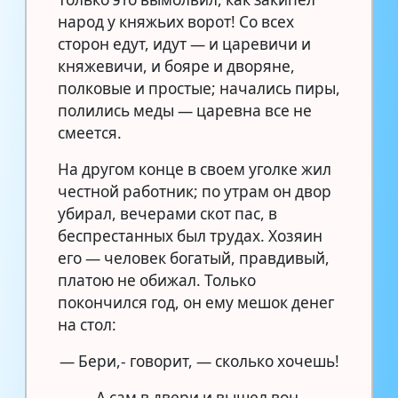
народ у княжьих ворот! Со всех
сторон едут, идут — и царевичи и
княжевичи, и бояре и дворяне,
полковые и простые; начались пиры,
полились меды — царевна все не
смеется.
На другом конце в своем уголке жил
честной работник; по утрам он двор
убирал, вечерами скот пас, в
беспрестанных был трудах. Хозяин
его — человек богатый, правдивый,
платою не обижал. Только
покончился год, он ему мешок денег
на стол:
— Бери,- говорит, — сколько хочешь!
А сам в двери и вышел вон.