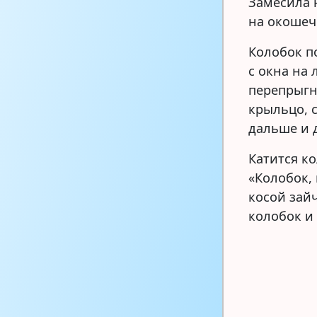
Замесила 
на окошеч
Колобок п
с окна на 
перепрыгну
крыльцо, с
дальше и 
Катится ко
«Колобок, 
косой зайч
колобок и 