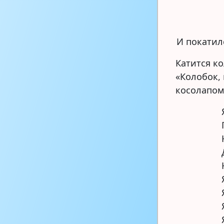
И покатилс
Катится ко
«Колобок, 
косолапом