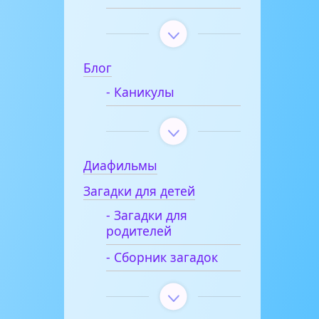
Блог
- Каникулы
Диафильмы
Загадки для детей
- Загадки для
родителей
- Сборник загадок