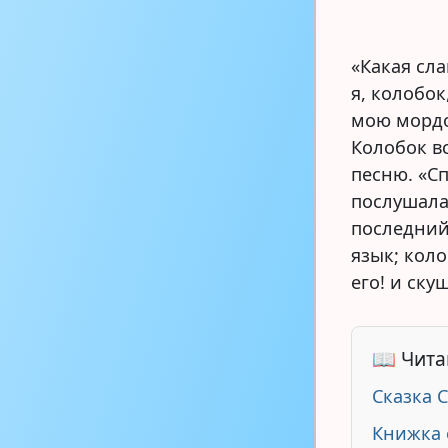
«Какая сла
я, колобок
мою мордо
Колобок в
песню. «Сп
послушала
последний
язык; коло
его! и ску
📖 Чита
Сказка 
Книжка 