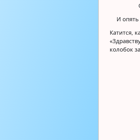
И опять 
Катится, к
«Здравств
колобок з