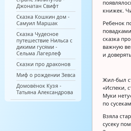
появлялос
Джонатан Свифт
книжек. Ч
Сказка Кошкин дом -
Самуил Маршак
Ребенок п
повадками
Сказка Чудесное
сказка пр
путешествие Нильса с
дикими гусями -
важную ве
Сельма Лагерлеф
и доверят
Сказки про драконов
Миф о рождении Зевса
Жил-был с
Домовёнок Кузя -
«Испеки, с
Татьяна Александрова
Муки нету»
по сусекам
Взяла ста
сусеку по