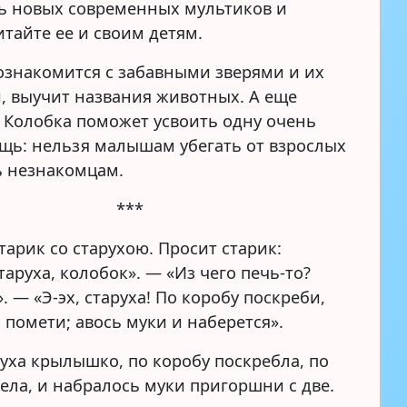
ь новых современных мультиков и
итайте ее и своим детям.
ознакомится с забавными зверями и их
, выучит названия животных. А еще
о Колобка поможет усвоить одну очень
щь: нельзя малышам убегать от взрослых
ь незнакомцам.
***
тарик со старухою. Просит старик:
таруха, колобок». — «Из чего печь-то?
. — «Э-эх, старуха! По коробу поскреби,
 помети; авось муки и наберется».
руха крылышко, по коробу поскребла, по
мела, и набралось муки пригоршни с две.