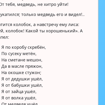
От тебя, медведь, не хитро уйти!
укатился; только медведь его и видел!..
атится колобок, а навстречу ему лиса:
уй, колобок! Какой ты хорошенький». А
апел:
Я по коробу скребён,
По сусеку метён,
На сметане мешон,
Да в масле пряжон,
На окошке стужон;
Я от дедушки ушёл,
Я от бабушки ушёл,
Я от зайца ушёл,
Я от волка ушёл,
От медведя ушёл,