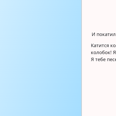
И покатилс
Катится ко
колобок! Я
Я тебе пес