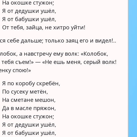
На окошке стужон;
Я от дедушки ушёл,
Я от бабушки ушёл,
От тебя, зайца, не хитро уйти!
я себе дальше; только заяц его и видел!..
лобок, а навстречу ему волк: «Колобок,
 тебя съем!» — «Не ешь меня, серый волк!
енку спою!»
Я по коробу скребён,
По сусеку метён,
На сметане мешон,
Да в масле пряжон,
На окошке стужон;
Я от дедушки ушёл,
Я от бабушки ушёл,