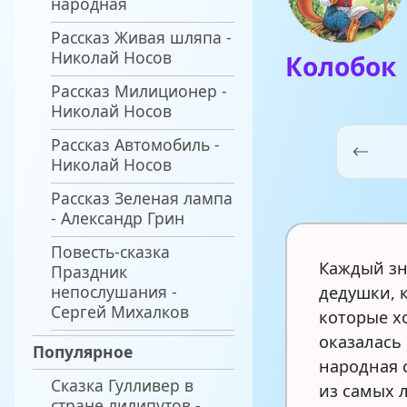
народная
Рассказ Живая шляпа -
Николай Носов
Колобок
Рассказ Милиционер -
Николай Носов
Рассказ Автомобиль -
Николай Носов
Рассказ Зеленая лампа
- Александр Грин
Повесть-сказка
Каждый зна
Праздник
непослушания -
дедушки, к
Сергей Михалков
которые хо
оказалась
Популярное
народная 
Сказка Гулливер в
из самых 
стране лилипутов -