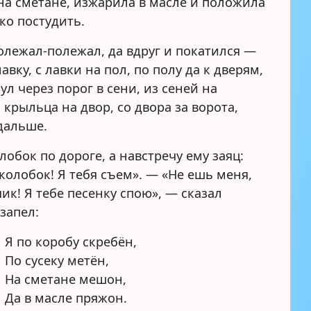
на сметане, изжарила в масле и положила
ко постудить.
олежал-полежал, да вдруг и покатился —
лавку, с лавки на пол, по полу да к дверям,
л через порог в сени, из сеней на
 крыльца на двор, со двора за ворота,
дальше.
лобок по дороге, а навстречу ему заяц:
колобок! Я тебя съем». — «Не ешь меня,
ик! Я тебе песенку спою», — сказал
запел:
Я по коробу скребён,
По сусеку метён,
На сметане мешон,
Да в масле пряжон.