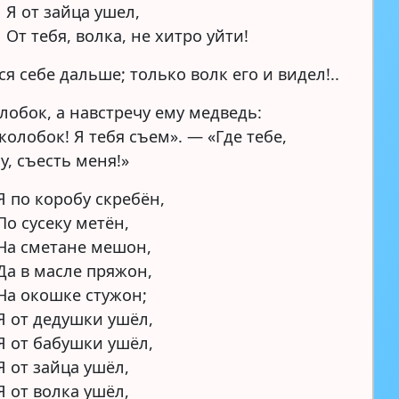
Я от зайца ушел,
От тебя, волка, не хитро уйти!
я себе дальше; только волк его и видел!..
лобок, а навстречу ему медведь:
колобок! Я тебя съем». — «Где тебе,
у, съесть меня!»
Я по коробу скребён,
По сусеку метён,
На сметане мешон,
Да в масле пряжон,
На окошке стужон;
Я от дедушки ушёл,
Я от бабушки ушёл,
Я от зайца ушёл,
Я от волка ушёл,