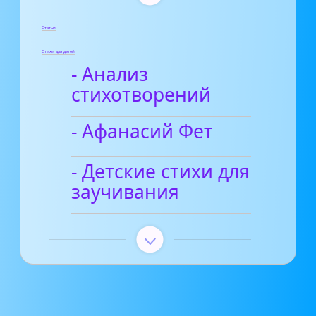
Статьи
Стихи для детей
- Анализ
стихотворений
- Афанасий Фет
- Детские стихи для
заучивания