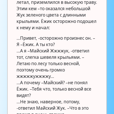
летал, приземлился в высокую траву.
Этим кем –то оказался небольшой
Жук зеленого цвета с длинными
крыльями. Ёжик осторожно подошел
к нему и начал:
…Привет, -осторожно произнес он. –
Я –Ёжик. А ты кто?
…А я –Майский Жжжжук, -ответил
тот, слегка шевеля крыльями. –
Летаю по лесу только весной,
поэтому очень громко
жжжжжужжжжу…
…А почему –Майский? –не понял
Ёжик. –Тебя что, только весной все
видят?
…Не знаю, наверное, потому,
-ответил Майский Жук. –Что в это