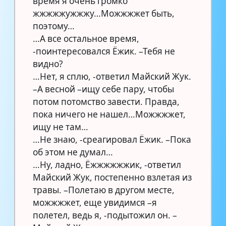
время я очень громко
жжжжжужжжу…Можжжжет быть,
поэтому…
…А все остальное время,
-поинтересовался Ёжик. –Тебя не
видно?
…Нет, я сплю, -ответил Майский Жук.
–А весной –ищу себе пару, чтобы
потом потомство завести. Правда,
пока ничего не нашел…Можжжжет,
ищу не там…
…Не знаю, -среагировал Ёжик. –Пока
об этом не думал…
…Ну, ладно, Ёжжжжжжик, -ответил
Майский Жук, постепенно взлетая из
травы. –Полетаю в другом месте,
можжжжет, еще увидимся –я
полетел, ведь я, -подытожил он. –