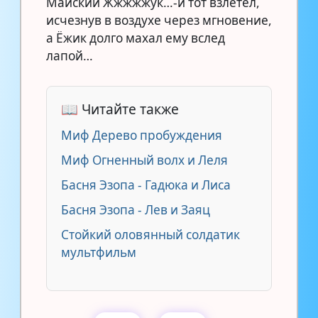
Майский Жжжжжук…-и тот взлетел,
исчезнув в воздухе через мгновение,
а Ёжик долго махал ему вслед
лапой…
📖 Читайте также
Миф Дерево пробуждения
Миф Огненный волх и Леля
Басня Эзопа - Гадюка и Лиса
Басня Эзопа - Лев и Заяц
Стойкий оловянный солдатик
мультфильм