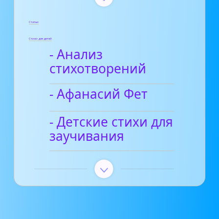
Статьи
Стихи для детей
- Анализ
стихотворений
- Афанасий Фет
- Детские стихи для
заучивания