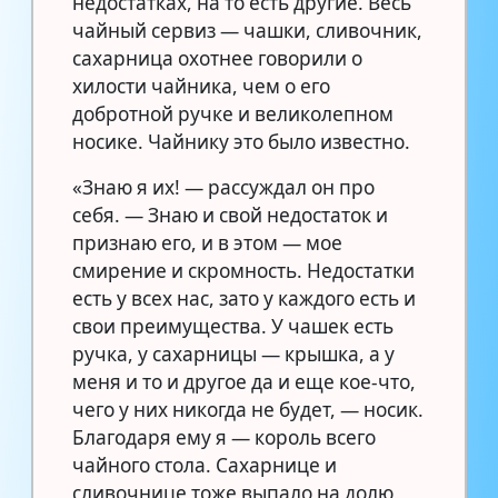
недостатках, на то есть другие. Весь
чайный сервиз — чашки, сливочник,
сахарница охотнее говорили о
хилости чайника, чем о его
добротной ручке и великолепном
носике. Чайнику это было известно.
«Знаю я их! — рассуждал он про
себя. — Знаю и свой недостаток и
признаю его, и в этом — мое
смирение и скромность. Недостатки
есть у всех нас, зато у каждого есть и
свои преимущества. У чашек есть
ручка, у сахарницы — крышка, а у
меня и то и другое да и еще кое-что,
чего у них никогда не будет, — носик.
Благодаря ему я — король всего
чайного стола. Сахарнице и
сливочнице тоже выпало на долю