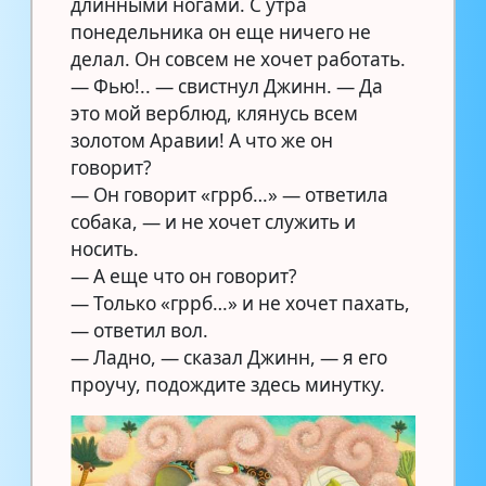
длинными ногами. С утра
понедельника он еще ничего не
делал. Он совсем не хочет работать.
— Фью!.. — свистнул Джинн. — Да
это мой верблюд, клянусь всем
золотом Аравии! А что же он
говорит?
— Он говорит «гррб…» — ответила
собака, — и не хочет служить и
носить.
— А еще что он говорит?
— Только «гррб…» и не хочет пахать,
— ответил вол.
— Ладно, — сказал Джинн, — я его
проучу, подождите здесь минутку.