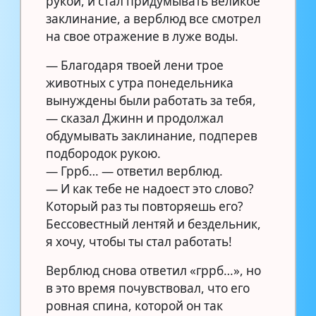
рукой, и стал придумывать великое
заклинание, а верблюд все смотрел
на свое отражение в луже воды.
— Благодаря твоей лени трое
животных с утра понедельника
вынуждены были работать за тебя,
— сказал Джинн и продолжал
обдумывать заклинание, подперев
подбородок рукою.
— Гррб… — ответил верблюд.
— И как тебе не надоест это слово?
Который раз ты повторяешь его?
Бессовестный лентяй и бездельник,
я хочу, чтобы ты стал работать!
Верблюд снова ответил «гррб…», но
в это время почувствовал, что его
ровная спина, которой он так