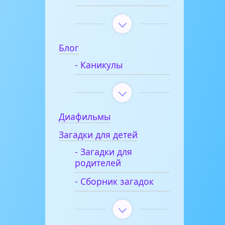
Блог
- Каникулы
Диафильмы
Загадки для детей
- Загадки для
родителей
- Сборник загадок