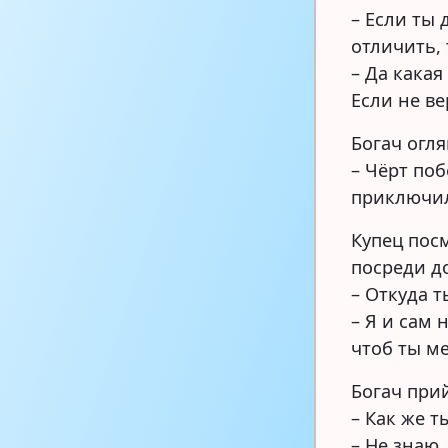
– Если ты
отличить,
– Да какая
Если не в
Богач огля
– Чёрт поб
приключи
Купец посм
посреди до
– Откуда т
– Я и сам 
чтоб ты м
Богач прий
– Как же т
– Не знаю,