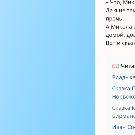
– Что, Мик
Да я не та
прочь.
А Микола 
домой, до
Вот и сказ
📖 Чита
Владыка
Сказка 
Норвежс
Сказка 
Бирманс
Иван Со