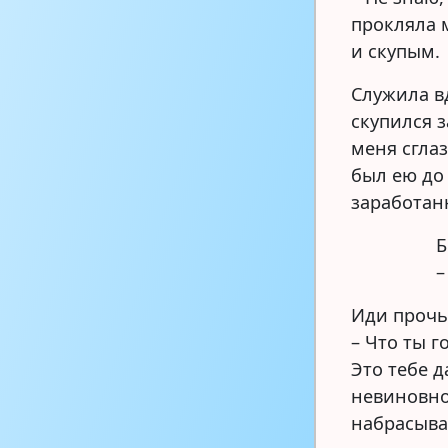
прокляла 
и скупым.
Служила вд
скупился з
меня сглаз
был ею до
заработан
Б
–
Иди прочь
– Что ты г
Это тебе д
невиновно
набрасыва