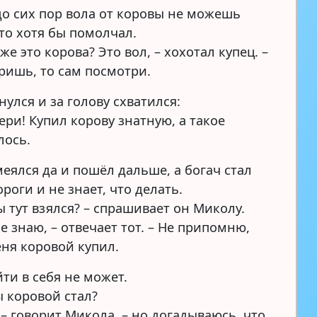
 до сих пор вола от коровы не можешь
 то хотя бы помолчал.
 же это корова? Это вол, – хохотал купец. –
еришь, то сам посмотри.
нулся и за голову схватился:
ери! Купил корову знатную, а такое
лось.
еялся да и пошёл дальше, а богач стал
роги и не знает, что делать.
ы тут взялся? – спрашивает он Миколу.
не знаю, – отвечает тот. – Не припомню,
еня коровой купил.
ти в себя не может.
ы коровой стал?
 – говорит Микола, – но догадываюсь, что