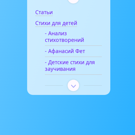
Статьи
Стихи для детей
- Анализ
стихотворений
- Афанасий Фет
- Детские стихи для
заучивания