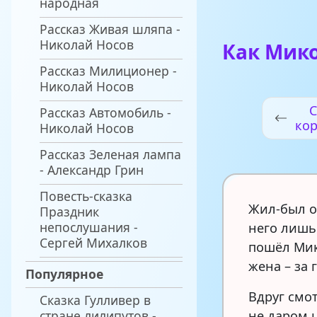
народная
Рассказ Живая шляпа -
Николай Носов
Как Мик
Рассказ Милиционер -
Николай Носов
С
Рассказ Автомобиль -
кор
Николай Носов
Рассказ Зеленая лампа
- Александр Грин
Повесть-сказка
Жил-был о
Праздник
непослушания -
него лишь 
Сергей Михалков
пошёл Мико
жена – за 
Популярное
Вдруг смот
Сказка Гулливер в
стране лилипутов -
не даром ц