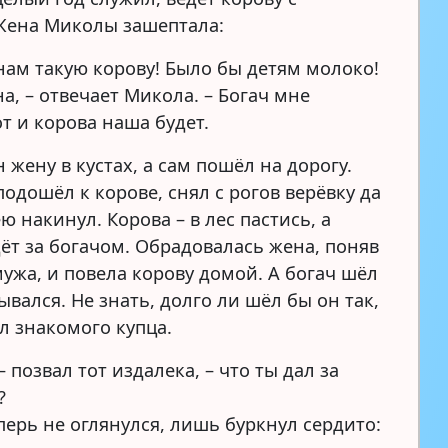
Жена Миколы зашептала:
 нам такую корову! Было бы детям молоко!
на, – отвечает Микола. – Богач мне
т и корова наша будет.
 жену в кустах, а сам пошёл на дорогу.
одошёл к корове, снял с рогов верёвку да
ю накинул. Корова – в лес пастись, а
ёт за богачом. Обрадовалась жена, поняв
мужа, и повела корову домой. А богач шёл
ывался. Не знать, долго ли шёл бы он так,
л знакомого купца.
 – позвал тот издалека, – что ты дал за
?
перь не оглянулся, лишь буркнул сердито: