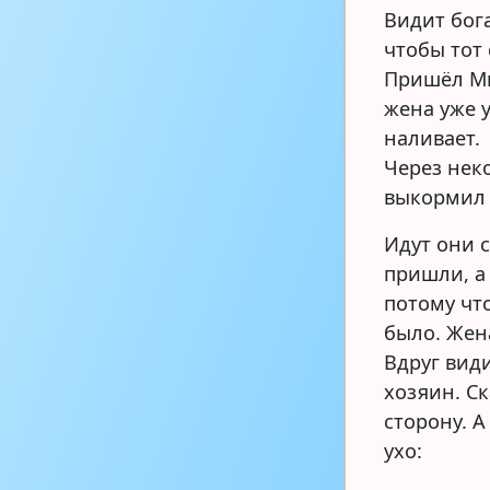
Видит бога
чтобы тот
Пришёл Ми
жена уже 
наливает.
Через нек
выкормил 
Идут они с
пришли, а 
потому что
было. Жена
Вдруг вид
хозяин. С
сторону. А
ухо: