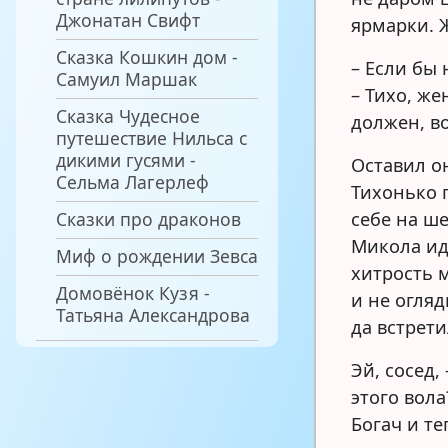
Джонатан Свифт
ярмарки. 
Сказка Кошкин дом -
– Если бы
Самуил Маршак
– Тихо, же
Сказка Чудесное
должен, во
путешествие Нильса с
дикими гусями -
Оставил он
Сельма Лагерлеф
Тихонько п
Сказки про драконов
себе на ше
Микола ид
Миф о рождении Зевса
хитрость 
Домовёнок Кузя -
и не огляд
Татьяна Александрова
да встрети
Эй, сосед,
этого вола
Богач и те