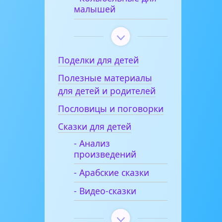
малышей
Поделки для детей
Полезные материалы
для детей и родителей
Пословицы и поговорки
Сказки для детей
- Анализ
произведений
- Арабские сказки
- Видео-сказки