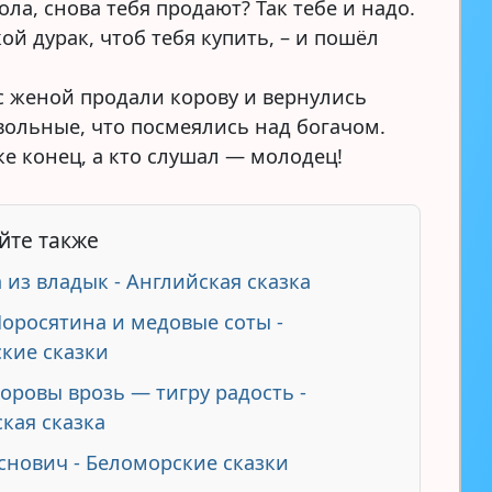
ола, снова тебя продают? Так тебе и надо.
кой дурак, чтоб тебя купить, – и пошёл
с женой продали корову и вернулись
вольные, что посмеялись над богачом.
ке конец, а кто слушал — молодец!
йте также
 из владык - Английская сказка
Поросятина и медовые соты -
кие сказки
Коровы врозь — тигру радость -
кая сказка
снович - Беломорские сказки