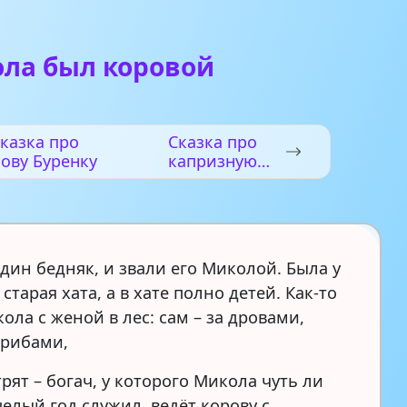
ола был коровой
казка про
Сказка про
ову Буренку
капризную
корову
дин бедняк, и звали его Миколой. Была у
старая хата, а в хате полно детей. Как-то
ла с женой в лес: сам – за дровами,
грибами,
рят – богач, у которого Микола чуть ли
елый год служил, ведёт корову с