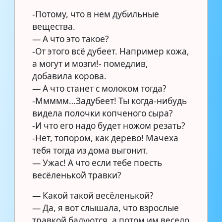
-Потому, что в нем дубильные
вещества.
— А что это такое?
-От этого всё дубеет. Например кожа,
а могут и мозги!- помедлив,
добавила корова.
— А что станет с молоком тогда?
-Ммммм…Задубеет! Ты когда-нибудь
видела полочки копченого сыра?
-И что его надо будет ножом резать?
-Нет, топором, как дерево! Мачеха
тебя тогда из дома выгонит.
— Ужас! А что если тебе поесть
весёленькой травки?
— Какой такой весёленькой?
— Да, я вот слышала, что взрослые
травкой балуются, а потом им весело