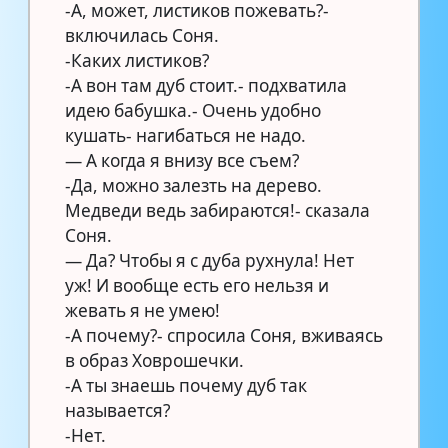
-А, может, листиков пожевать?-
включилась Соня.
-Каких листиков?
-А вон там дуб стоит.- подхватила
идею бабушка.- Очень удобно
кушать- нагибаться не надо.
— А когда я внизу все съем?
-Да, можно залезть на дерево.
Медведи ведь забираются!- сказала
Соня.
— Да? Чтобы я с дуба рухнула! Нет
уж! И вообще есть его нельзя и
жевать я не умею!
-А почему?- спросила Соня, вживаясь
в образ Ховрошечки.
-А ты знаешь почему дуб так
называется?
-Нет.