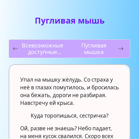
Пугливая мышь
Всевозможные
Пугливая
доступные
мышка
поделки из
цемента
своими руками
в 2019 году
Упал на мышку жёлудь. Со страха у
неё в глазах помутилось, и бросилась
она бежать, дороги не разбирая.
Навстречу ей крыса.
Куда торопишься, сестричка?
Ой, разве не знаешь? Небо падает,
на меня кусок свалился. Скоро всех