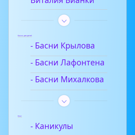
Виталия Бианки
Басни для детей
- Басни Крылова
- Басни Лафонтена
- Басни Михалкова
Блог
- Каникулы