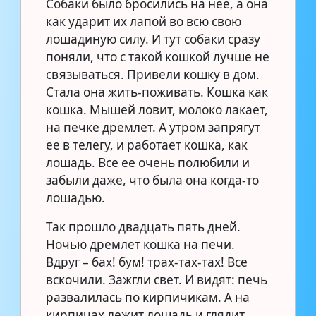
Собаки было бросились на нее, а она
как ударит их лапой во всю свою
лошадиную силу. И тут собаки сразу
поняли, что с такой кошкой лучше не
связываться. Привели кошку в дом.
Стала она жить-поживать. Кошка как
кошка. Мышей ловит, молоко лакает,
на печке дремлет. А утром запрягут
ее в телегу, и работает кошка, как
лошадь. Все ее очень полюбили и
забыли даже, что была она когда-то
лошадью.
Так прошло двадцать пять дней.
Ночью дремлет кошка на печи.
Вдруг – бах! бум! трах-тах-тах! Все
вскочили. Зажгли свет. И видят: печь
развалилась по кирпичикам. А на
кирпичах лежит лошадь и глядит,