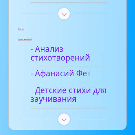
Статьи
Стихи для детей
- Анализ
стихотворений
- Афанасий Фет
- Детские стихи для
заучивания