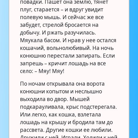
повадки. Пашет она землю, тянет
плуг, старается – и вдруг увидит
полевую мышь. И сейчас же все
забудет, стрелой бросается на
добычу. И ржать разучилась.
Мяукала басом. И нрав у нее остался
кошачий, вольнолюбивый. На ночь
конюшню перестали запирать. Если
запрешь – кричит лошадь на все
село: – Мяу! Мяу!
По ночам открывала она ворота
конюшни копытом и неслышно
выходила во двор. Мышей
подкарауливала, крыс подстерегала.
Или легко, как кошка, взлетала
лошадь на крышу и бродила там до
рассвета. Другие кошки ее любили.
Дружили с ней. Играли. Ходили к ней