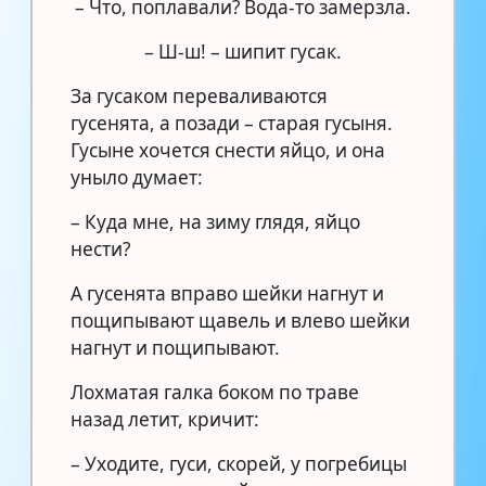
– Что, поплавали? Вода-то замерзла.
– Ш-ш! – шипит гусак.
За гусаком переваливаются
гусенята, а позади – старая гусыня.
Гусыне хочется снести яйцо, и она
уныло думает:
– Куда мне, на зиму глядя, яйцо
нести?
А гусенята вправо шейки нагнут и
пощипывают щавель и влево шейки
нагнут и пощипывают.
Лохматая галка боком по траве
назад летит, кричит:
– Уходите, гуси, скорей, у погребицы