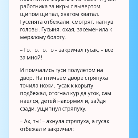
работника за икры с вывертом,
щипом щипал, хватом хватал.
Гусенята отбежали, смотрят, нагнув
головы. Гусыня, охая, засеменила к
мерзлому болоту.
– Го, го, го, го – закричал гусак, – все
за мной!
И помчались гуси полулетом на
двор. На птичьем дворе стряпуха
точила ножи, гусак к корыту
подбежал, отогнал кур да уток, сам
наелся, детей накормил и, зайдя
сзади, ущипнул стряпуху.
– Ах, ты! – ахнула стряпуха, а гусак
отбежал и закричал: