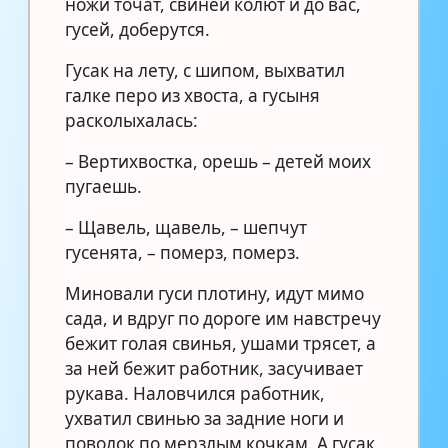
ножи точат, свиней колют и до вас,
гусей, доберутся.
Гусак на лету, с шипом, выхватил
галке перо из хвоста, а гусыня
расколыхалась:
– Вертихвостка, орешь – детей моих
пугаешь.
– Щавель, щавель, – шепчут
гусенята, – померз, померз.
Миновали гуси плотину, идут мимо
сада, и вдруг по дороге им навстречу
бежит голая свинья, ушами трясет, а
за ней бежит работник, засучивает
рукава. Наловчился работник,
ухватил свинью за задние ноги и
поволок по мерзлым кочкам. А гусак