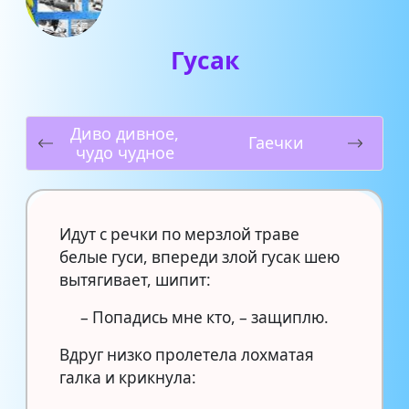
Гусак
Диво дивное,
Гаечки
чудо чудное
Идут с речки по мерзлой траве
белые гуси, впереди злой гусак шею
вытягивает, шипит:
– Попадись мне кто, – защиплю.
Вдруг низко пролетела лохматая
галка и крикнула: