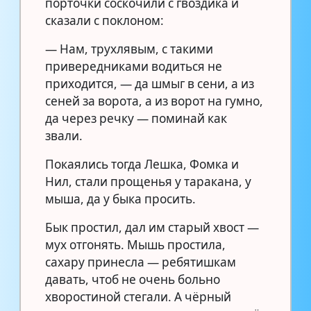
порточки соскочили с гвоздика и
сказали с поклоном:
— Нам, трухлявым, с такими
привередниками водиться не
приходится, — да шмыг в сени, а из
сеней за ворота, а из ворот на гумно,
да через речку — поминай как
звали.
Покаялись тогда Лешка, Фомка и
Нил, стали прощенья у таракана, у
мыша, да у быка просить.
Бык простил, дал им старый хвост —
мух отгонять. Мышь простила,
сахару принесла — ребятишкам
давать, чтоб не очень больно
хворостиной стегали. А чёрный