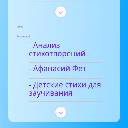
Статьи
Стихи для детей
- Анализ
стихотворений
- Афанасий Фет
- Детские стихи для
заучивания