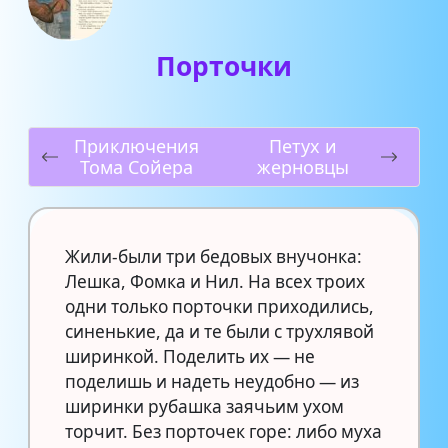
Порточки
Приключения
Петух и
Тома Сойера
жерновцы
Жили-были три бедовых внучонка:
Лешка, Фомка и Нил. На всех троих
одни только порточки приходились,
синенькие, да и те были с трухлявой
ширинкой. Поделить их — не
поделишь и надеть неудобно — из
ширинки рубашка заячьим ухом
торчит. Без порточек горе: либо муха