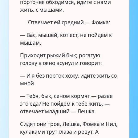
порточек обходимся, идите с нами
жить, с мышами.
Отвечает ей средний — Фомка:
— Вас, мышей, кот ест, не пойдём к
мышам.
Приходит рыжий бык; рогатую
голову в окно всунул и говорит:
— И я без порток хожу, идите жить со
мной.
— Тебя, бык, сеном кормят — разве
это еда? Не пойдём к тебе жить, —
отвечает младший — Лешка.
Сидят они трое, Лешка, Фомка и Нил,
кулаками трут глаза и ревут. А