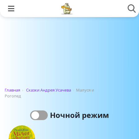
Главная
›
Сказки Андрея Усачева
›
Малуся и
Рогопед
Ночной режим