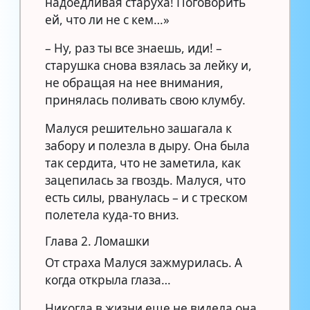
надоедливая старуха! Поговорить
ей, что ли не с кем…»
– Ну, раз ты все знаешь, иди! –
старушка снова взялась за лейку и,
не обращая на нее внимания,
принялась поливать свою клумбу.
Малуся решительно зашагала к
забору и полезла в дыру. Она была
так сердита, что не заметила, как
зацепилась за гвоздь. Малуся, что
есть силы, рванулась – и с треском
полетела куда-то вниз.
Глава 2. Ломашки
От страха Малуся зажмурилась. А
когда открыла глаза…
Никогда в жизни еще не видела она