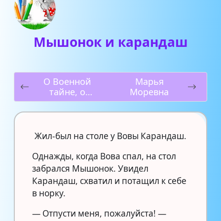
Мышонок и карандаш
О Военной
Марья
тайне, о
Моревна
Мальчише-
Кибальчише и
его твёрдом
слове
Жил-был на столе у Вовы Карандаш.
Однажды, когда Вова спал, на стол
забрался Мышонок. Увидел
Карандаш, схватил и потащил к себе
в норку.
— Отпусти меня, пожалуйста! —