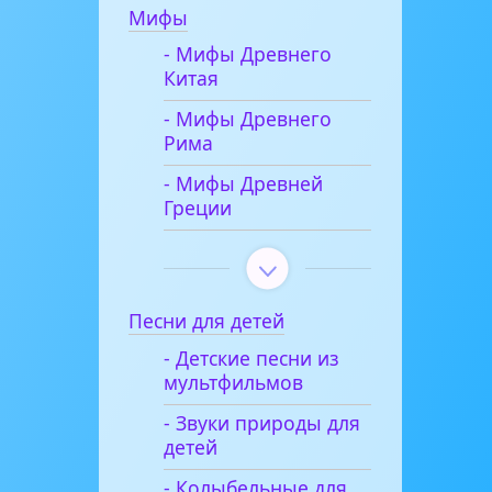
Мифы
- Мифы Древнего
Китая
- Мифы Древнего
Рима
- Мифы Древней
Греции
Песни для детей
- Детские песни из
мультфильмов
- Звуки природы для
детей
- Колыбельные для