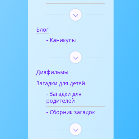
Блог
- Каникулы
Диафильмы
Загадки для детей
- Загадки для
родителей
- Сборник загадок