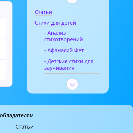
Статьи
Стихи для детей
- Анализ
стихотворений
- Афанасий Фет
- Детские стихи для
заучивания
обладателям
Статьи