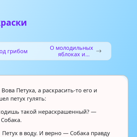
краски
О молодильных
од грибом
яблоках и
живой воде
Вова Петуха, а раскрасить-то его и
ел петух гулять:
ходишь такой нераскрашенный? —
 Собака.
 Петух в воду. И верно — Собака правду