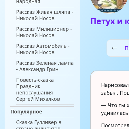
народная
Рассказ Живая шляпа -
Николай Носов
Петух и 
Рассказ Милиционер -
Николай Носов
Рассказ Автомобиль -
П
Николай Носов
Рассказ Зеленая лампа
- Александр Грин
Повесть-сказка
Нарисовал 
Праздник
непослушания -
забыл. Пош
Сергей Михалков
— Что ты 
Популярное
удивилась
Сказка Гулливер в
Посмотрел
стране лилипутов -