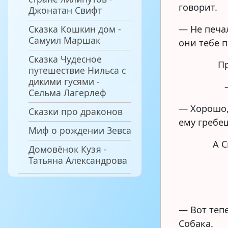
говорит.
Джонатан Свифт
Сказка Кошкин дом -
— Не печал
Самуил Маршак
они тебе п
Сказка Чудесное
Пр
путешествие Нильса с
дикими гусями -
Сельма Лагерлеф
— Хорошо,
Сказки про драконов
ему гребе
Миф о рождении Зевса
А С
Домовёнок Кузя -
Татьяна Александрова
— Вот теп
Собака.