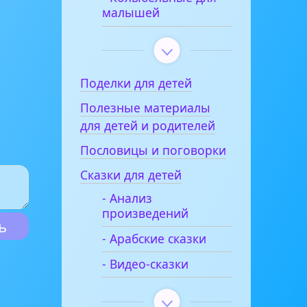
малышей
Поделки для детей
Полезные материалы
для детей и родителей
Пословицы и поговорки
Сказки для детей
- Анализ
произведений
- Арабские сказки
- Видео-сказки