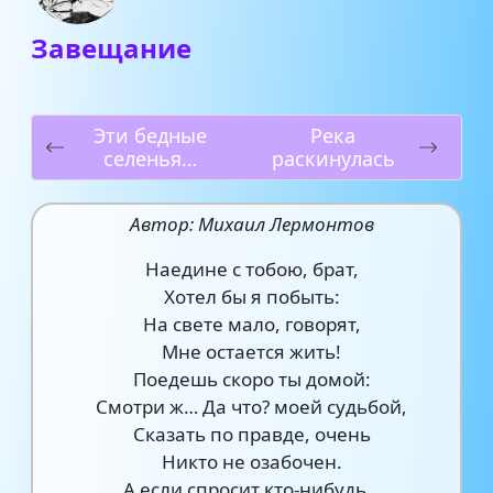
Завещание
Эти бедные
Река
селенья…
раскинулась
Автор: Михаил Лермонтов
Наедине с тобою, брат,
Хотел бы я побыть:
На свете мало, говорят,
Мне остается жить!
Поедешь скоро ты домой:
Смотри ж… Да что? моей судьбой,
Сказать по правде, очень
Никто не озабочен.
А если спросит кто-нибудь…