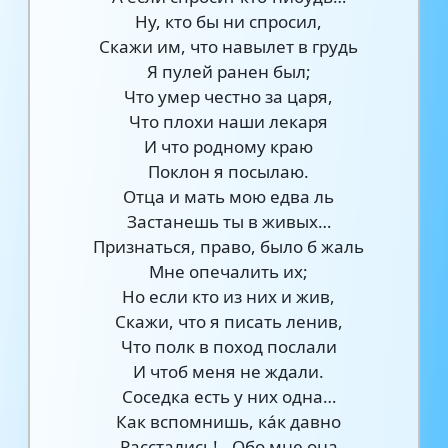
Ну, кто бы ни спросил,
Скажи им, что навылет в грудь
Я пулей ранен был;
Что умер честно за царя,
Что плохи наши лекаря
И что родному краю
Поклон я посылаю.
Отца и мать мою едва ль
Застанешь ты в живых…
Признаться, право, было б жаль
Мне опечалить их;
Но если кто из них и жив,
Скажи, что я писать ленив,
Что полк в поход послали
И чтоб меня не ждали.
Соседка есть у них одна…
Как вспомнишь, ка́к давно
Расстались!.. Обо мне она