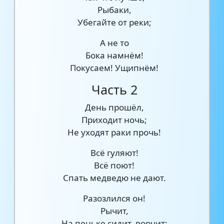
Рыбаки,
Убегайте от реки;
А не то
Бока намнём!
Покусаем! Ущипнём!
Часть 2
День прошёл,
Приходит ночь;
Не уходят раки прочь!
Всё гуляют!
Всё поют!
Спать медведю не дают.
Разозлился он!
Рычит,
На пеньке сидит, ворчит: