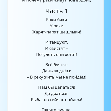
Часть 1
Раки-бяки
У реки
Жарят-парят шашлыки!
И танцуют,
И свистят –
Погулять они хотят!
Всё буянят
День за днём:
– В реку жить мы не пойдём!
Нам бы цапаться!
Да драться!
Рыбаков сейчас найдём!
Так что лучше,