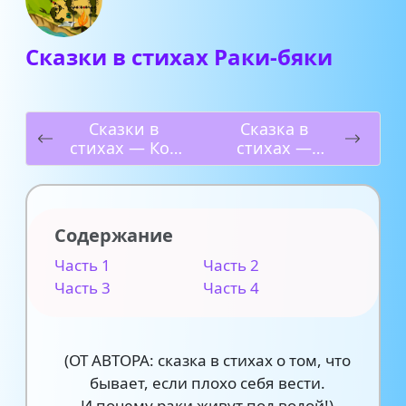
Сказки в стихах Раки-бяки
Сказки в
Сказка в
стихах — Кот
стихах —
Маркиз
Письмо от
Злюки с
острова Бабуку
Содержание
Часть 1
Часть 2
Часть 3
Часть 4
(ОТ АВТОРА: сказка в стихах о том, что
бывает, если плохо себя вести.
И почему раки живут под водой!)