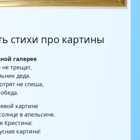
ть стихи про картины
нной галерее
е не трещат,
льник деда.
мотрят не спеша,
 обеда.
евой картине
солнце в апельсине.
я Кристина:
усная картина!