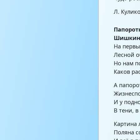
Л. Кулико
Папоротн
Шишкин
На первый
Лесной 
Но нам п
Каков ра
А папоро
Жизнеспо
И у подн
В тени, в
Картина 
Поляна с