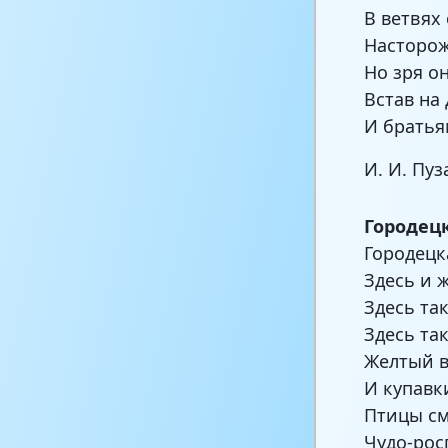
В ветвях
Насторож
Но зря о
Встав на
И братья
И. И. Пу
Городец
Городецк
Здесь и 
Здесь та
Здесь так
Желтый в
И купавки
Птицы см
Чудо-рос