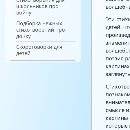
школьников про
волшебн
войну
Эти стих
Подборка нежных
детей, ч
стихотворений про
произвед
дочку
знаменит
Скороговорки для
волшебст
детей
поэзия р
картинах
заглянут
Стихотво
познаком
внимател
смысле и
картины 
которые 