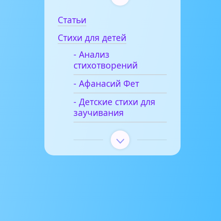
Статьи
Стихи для детей
- Анализ
стихотворений
- Афанасий Фет
- Детские стихи для
заучивания