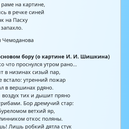
 раме на картине,
сь в речке синей
ак на Пасху
 запахло.
я Чемоданова
основом бору (о картине И. И. Шишкина)
ко что проснулся утром рано…
т в низинах сизый пар,
е встало: утренний пожар
л в вершинах рдяно.
 воздух тих и дышит пряно
грибами. Бор дремучий стар:
буреломом ветхий яр,
линником откос поляны.
шь! Лишь робкий дятла стук