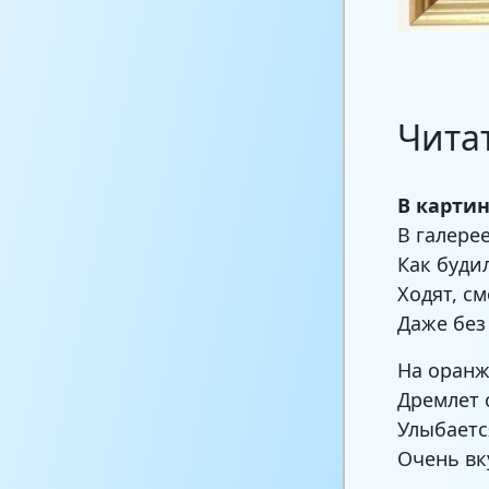
Чита
В карти
В галере
Как буди
Ходят, с
Даже без
На оранж
Дремлет 
Улыбаетс
Очень вк