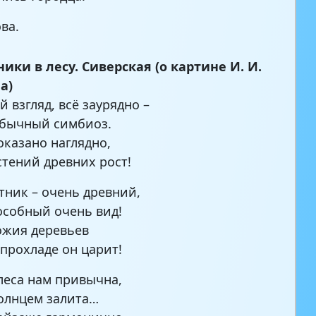
ва.
ики в лесу. Сиверская (о картине И. И.
а)
 взгляд, всё заурядно –
обычный симбиоз.
оказано наглядно,
стений древних рост!
тник – очень древний,
собный очень вид!
ожия деревьев
 прохладе он царит!
леса нам привычна,
олнцем залита…