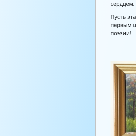
сердцем.
Пусть эт
первым ш
поэзии!