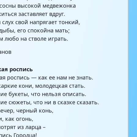
 сосны высокой медвежонка
иться заставляет вдруг.
н слух свой напрягает тонкий,
 дыбы, его спокойна мать;
м любо на стволе играть.
занов
кая роспись
ая роспись — как ее нам не знать.
жаркие кони, молодецкая стать.
кие букеты, что нельзя описать.
ие сюжеты, что ни в сказке сказать.
ечер, черный конь,
, как огонь,
отрят из ларца –
пись Городца!