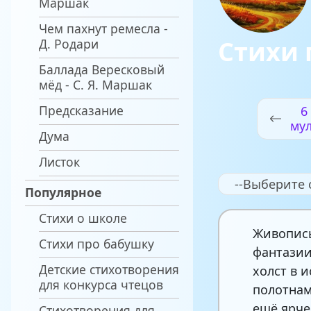
Маршак
Чем пахнут ремесла -
Стихи 
Д. Родари
Баллада Вересковый
мёд - С. Я. Маршак
Предсказание
6
му
Дума
ко
п
Листок
со
--Выберите 
Популярное
Стихи о школе
Живопись
Стихи про бабушку
фантазии
Детские стихотворения
холст в и
для конкурса чтецов
полотнам
ещё ярче
Стихотворения для