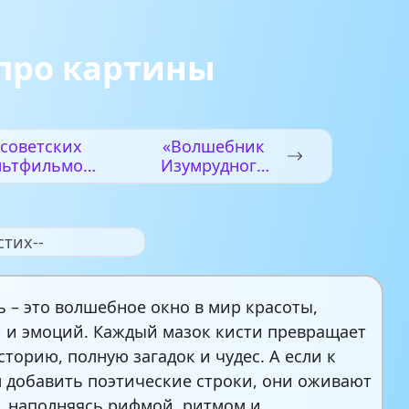
про картины
 советских
«Волшебник
льтфильмов,
Изумрудного
торые стоит
города» 2025
осмотреть
года: новая
временным
сказка для
стих--
детям
нового
поколения
 – это волшебное окно в мир красоты,
 и эмоций. Каждый мазок кисти превращает
сторию, полную загадок и чудес. А если к
 добавить поэтические строки, они оживают
, наполняясь рифмой, ритмом и