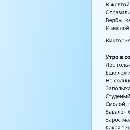
В желтой
Отразили
Вербы, к
И весной
Виктори
Утро в с
Лес толь
Еще лежи
Но солнц
Заполыха
Студеный
Смолой, 
Завален 
Зарос ма
Какая ти