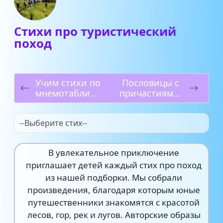
Стихи про туристический
поход
Учим стихи по
Пословицы с
мнемотаблица
причастиями:
м
образность и
глубина
--Выберите стих--
народной
мудрости
В увлекательное приключение
приглашает детей каждый стих про поход
из нашей подборки. Мы собрали
произведения, благодаря которым юные
путешественники знакомятся с красотой
лесов, гор, рек и лугов. Авторские образы