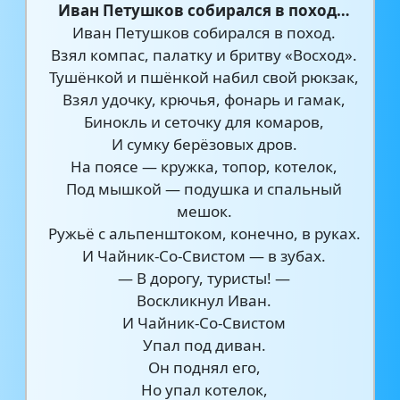
Иван Петушков собирался в поход…
Иван Петушков собирался в поход.
Взял компас, палатку и бритву «Восход».
Тушёнкой и пшёнкой набил свой рюкзак,
Взял удочку, крючья, фонарь и гамак,
Бинокль и сеточку для комаров,
И сумку берёзовых дров.
На поясе — кружка, топор, котелок,
Под мышкой — подушка и спальный
мешок.
Ружьё с альпенштоком, конечно, в руках.
И Чайник-Со-Свистом — в зубах.
— В дорогу, туристы! —
Воскликнул Иван.
И Чайник-Со-Свистом
Упал под диван.
Он поднял его,
Но упал котелок,