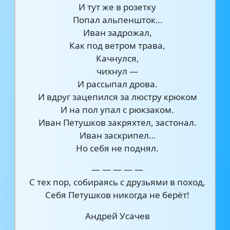
И тут же в розетку
Попал альпеншток…
Иван задрожал,
Как под ветром трава,
Качнулся,
чихнул —
И рассыпал дрова.
И вдруг зацепился за люстру крюком
И на пол упал с рюкзаком.
Иван Петушков закряхтел, застонал.
Иван заскрипел…
Но себя не поднял.
— — — — —
С тех пор, собираясь с друзьями в поход,
Себя Петушков никогда не берёт!
Андрей Усачев