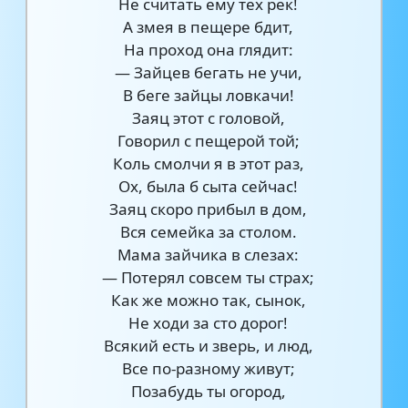
Не считать ему тех рек!
А змея в пещере бдит,
На проход она глядит:
— Зайцев бегать не учи,
В беге зайцы ловкачи!
Заяц этот с головой,
Говорил с пещерой той;
Коль смолчи я в этот раз,
Ох, была б сыта сейчас!
Заяц скоро прибыл в дом,
Вся семейка за столом.
Мама зайчика в слезах:
— Потерял совсем ты страх;
Как же можно так, сынок,
Не ходи за сто дорог!
Всякий есть и зверь, и люд,
Все по-разному живут;
Позабудь ты огород,