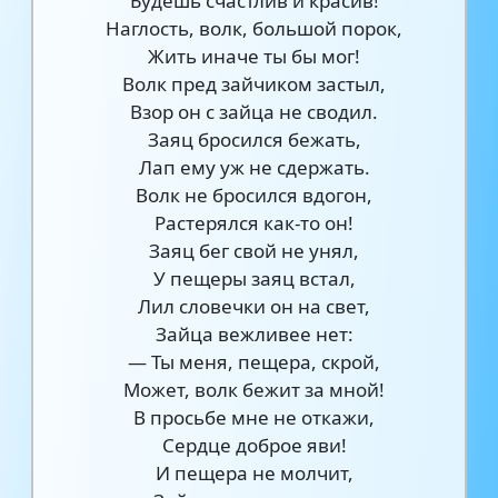
Будешь счастлив и красив!
Наглость, волк, большой порок,
Жить иначе ты бы мог!
Волк пред зайчиком застыл,
Взор он с зайца не сводил.
Заяц бросился бежать,
Лап ему уж не сдержать.
Волк не бросился вдогон,
Растерялся как-то он!
Заяц бег свой не унял,
У пещеры заяц встал,
Лил словечки он на свет,
Зайца вежливее нет:
— Ты меня, пещера, скрой,
Может, волк бежит за мной!
В просьбе мне не откажи,
Сердце доброе яви!
И пещера не молчит,