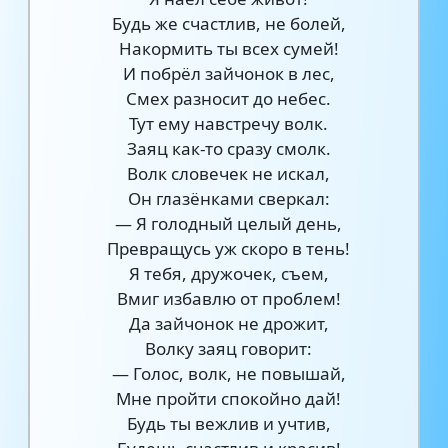
Будь же счастлив, не болей,
Накормить ты всех сумей!
И побрёл зайчонок в лес,
Смех разносит до небес.
Тут ему навстречу волк.
Заяц как-то сразу смолк.
Волк словечек не искал,
Он глазёнками сверкал:
— Я голодный целый день,
Превращусь уж скоро в тень!
Я тебя, дружочек, съем,
Вмиг избавлю от проблем!
Да зайчонок не дрожит,
Волку заяц говорит:
— Голос, волк, не повышай,
Мне пройти спокойно дай!
Будь ты вежлив и учтив,