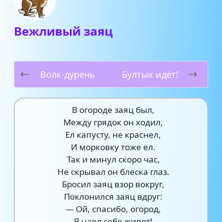
Вежливый заяц
Волк-дурень
Бултых идёт!
В огороде заяц был,
Между грядок он ходил,
Ел капусту, не краснел,
И морковку тоже ел.
Так и минул скоро час,
Не скрывал он блеска глаз.
Бросил заяц взор вокруг,
Поклонился заяц вдруг:
— Ой, спасибо, огород,
Я наел себе живот!