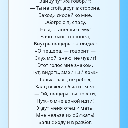
Зайцу тут же говорит:
— Ты не стой, друг, в стороне,
Заходи скорей ко мне,
Обогрею я, спасу,
Не достанешься ему!
Заяц вмиг оторопел,
Внутрь пещеры он глядел:
«О пещера, — говорит, —
Слух мой, знаю, не чудит!
Этот голос мне знаком,
Тут, видать, змеиный дом!»
Только заяц не робел,
Заяц вежлив был и смел:
— Ой, пещера, ты прости,
Нужно мне домой идти!
Ждут меня отец и мать,
Мне нельзя их обижать!
Заяц с ходу и в разбег,