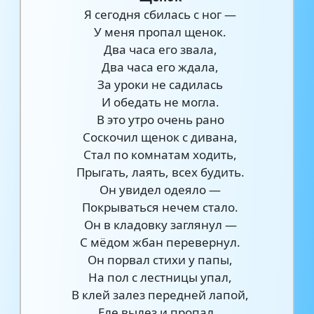
Я сегодня сбилась с ног —
У меня пропал щенок.
Два часа его звала,
Два часа его ждала,
За уроки не садилась
И обедать не могла.
В это утро очень рано
Соскочил щенок с дивана,
Стал по комнатам ходить,
Прыгать, лаять, всех будить.
Он увидел одеяло —
Покрываться нечем стало.
Он в кладовку заглянул —
С мёдом жбан перевернул.
Он порвал стихи у папы,
На пол с лестницы упал,
В клей залез передней лапой,
Еле вылез и пропал…