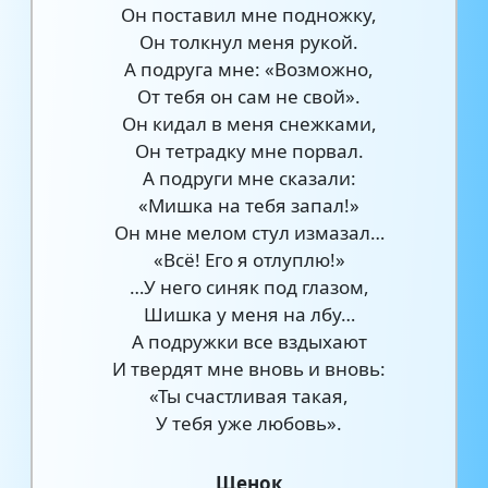
Он поставил мне подножку,
Он толкнул меня рукой.
А подруга мне: «Возможно,
От тебя он сам не свой».
Он кидал в меня снежками,
Он тетрадку мне порвал.
А подруги мне сказали:
«Мишка на тебя запал!»
Он мне мелом стул измазал…
«Всё! Его я отлуплю!»
…У него синяк под глазом,
Шишка у меня на лбу…
А подружки все вздыхают
И твердят мне вновь и вновь:
«Ты счастливая такая,
У тебя уже любовь».
Щенок