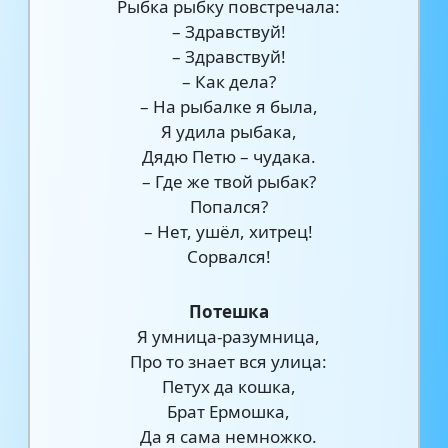
Рыбка рыбку повстречала:
– Здравствуй!
– Здравствуй!
– Как дела?
– На рыбалке я была,
Я удила рыбака,
Дядю Петю – чудака.
– Где же твой рыбак?
Попался?
– Нет, ушёл, хитрец!
Сорвался!
Потешка
Я умница-разумница,
Про то знает вся улица:
Петух да кошка,
Брат Ермошка,
Да я сама немножко.