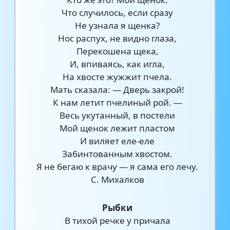
Что случилось, если сразу
Не узнала я щенка?
Нос распух, не видно глаза,
Перекошена щека,
И, впиваясь, как игла,
На хвосте жужжит пчела.
Мать сказала: — Дверь закрой!
К нам летит пчелиный рой. —
Весь укутанный, в постели
Мой щенок лежит пластом
И виляет еле-еле
Забинтованным хвостом.
Я не бегаю к врачу — я сама его лечу.
С. Михалков
Рыбки
В тихой речке у причала