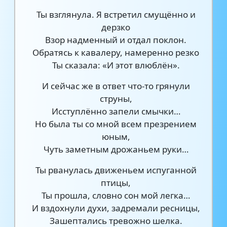
Ты взглянула. Я встретил смущённо и
дерзко
Взор надменный и отдал поклон.
Обратясь к кавалеру, намеренно резко
Ты сказала: «И этот влюблён».
И сейчас же в ответ что-то грянули
струны,
Исступлённо запели смычки…
Но была ты со мной всем презрением
юным,
Чуть заметным дрожаньем руки…
Ты рванулась движеньем испуганной
птицы,
Ты прошла, словно сон мой легка…
И вздохнули духи, задремали ресницы,
Зашептались тревожно шелка.