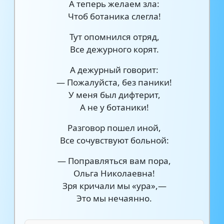
А теперь желаем зла:
Чтоб ботаника слегла!
Тут опомнился отряд,
Все дежурного корят.
А дежурный говорит:
— Пожалуйста, без паники!
У меня был дифтерит,
А не у ботаники!
Разговор пошел иной,
Все сочувствуют больной:
— Поправляться вам пора,
Ольга Николаевна!
Зря кричали мы «ура»,—
Это мы нечаянно.