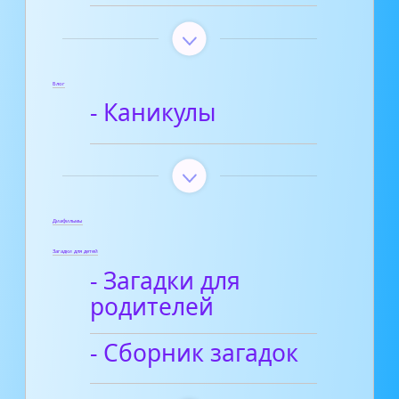
Блог
- Каникулы
Диафильмы
Загадки для детей
- Загадки для
родителей
- Сборник загадок