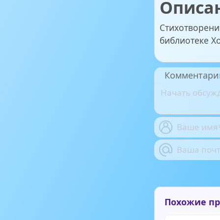
Описа
Стихотворени
библиотеке Х
Комментари
Похожие п