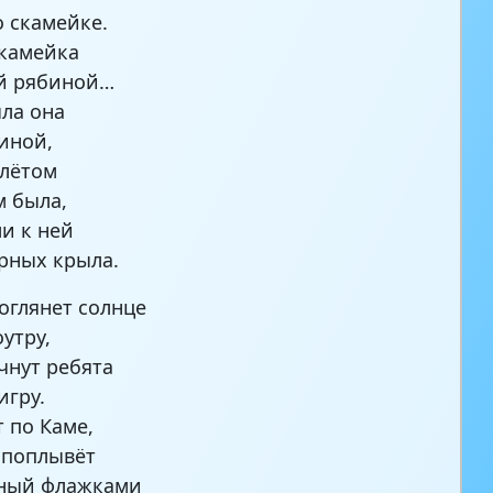
о скамейке.
камейка
й рябиной…
ла она
иной,
олётом
 была,
и к ней
рных крыла.
оглянет солнце
утру,
чнут ребята
гру.
 по Каме,
 поплывёт
ный флажками