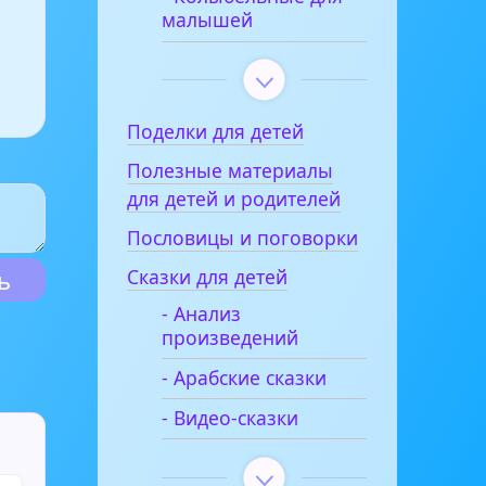
малышей
Поделки для детей
Полезные материалы
для детей и родителей
Пословицы и поговорки
Сказки для детей
- Анализ
произведений
- Арабские сказки
- Видео-сказки