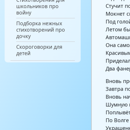
Стучит п
школьников про
войну
Мокнет с
Под голо
Подборка нежных
Летом бы
стихотворений про
дочку
Автомаш
Она сам
Скороговорки для
Красивым
детей
Приделал
Два фане
Вновь пр
Завтра по
Вновь на
Шумную и
Поплывёт
По Волге
Украшен