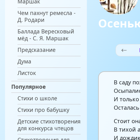
Маршак
Чем пахнут ремесла -
Осень
Д. Родари
Баллада Вересковый
мёд - С. Я. Маршак
Предсказание
Дума
Листок
В саду п
Популярное
Осыпалис
Стихи о школе
И только
Осталась
Стихи про бабушку
Стоит он
Детские стихотворения
для конкурса чтецов
В тихой 
И дожди
Стихотворения для