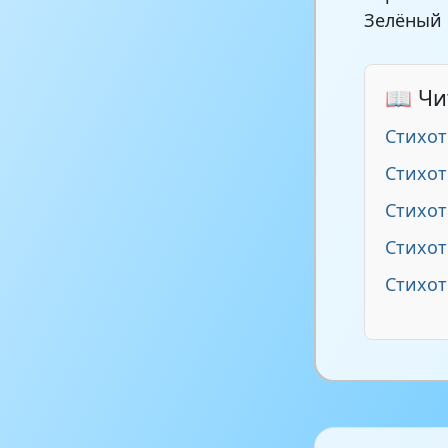
Зелёный 
📖 Чи
Стихот
Стихот
Стихо
Стихо
Стихот