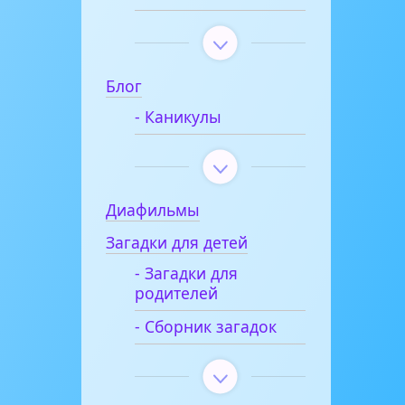
Блог
- Каникулы
Диафильмы
Загадки для детей
- Загадки для
родителей
- Сборник загадок