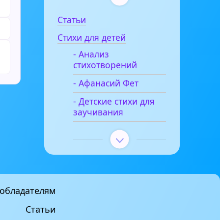
Статьи
Стихи для детей
- Анализ
стихотворений
- Афанасий Фет
- Детские стихи для
заучивания
обладателям
Статьи