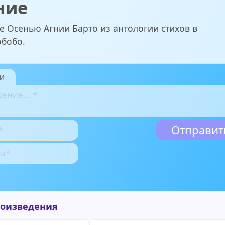
ние
е Осенью Агнии Барто из антологии стихов в
обобо.
и
роизведения