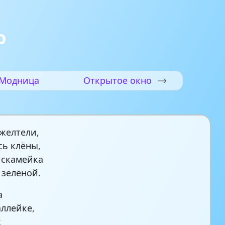
ю
Модница
Открытое окно
ожелтели,
ь клёны,
 скамейка
 зелёной.
а
аллейке,
к