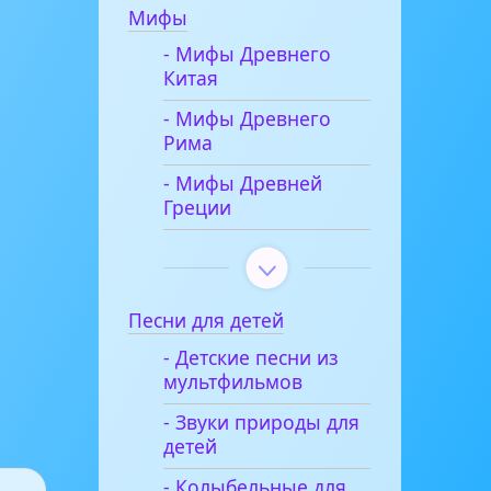
Мифы
- Мифы Древнего
Китая
- Мифы Древнего
Рима
- Мифы Древней
Греции
Песни для детей
- Детские песни из
мультфильмов
- Звуки природы для
детей
- Колыбельные для