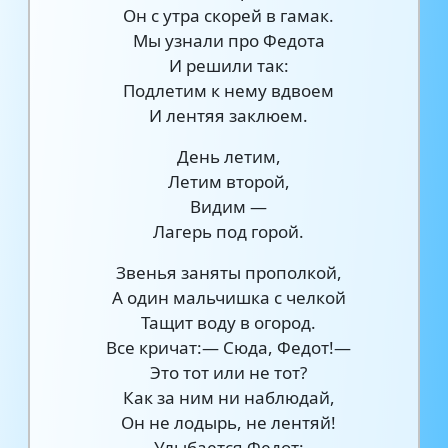
Он с утра скорей в гамак.
Мы узнали про Федота
И решили так:
Подлетим к нему вдвоем
И лентяя заклюем.
День летим,
Летим второй,
Видим —
Лагерь под горой.
Звенья заняты прополкой,
А один мальчишка с челкой
Тащит воду в огород.
Все кричат:— Сюда, Федот!—
Это тот или не тот?
Как за ним ни наблюдай,
Он не лодырь, не лентяй!
Улыбается Федот: