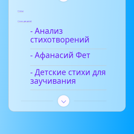
Статьи
Стихи для детей
- Анализ
стихотворений
- Афанасий Фет
- Детские стихи для
заучивания