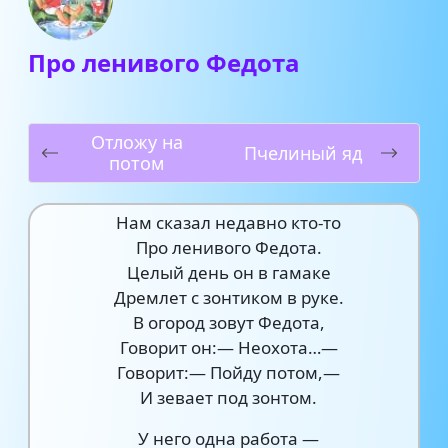
Про ленивого Федота
Отложу на
Пчелиный яд
потом
Нам сказал недавно кто-то
Про ленивого Федота.
Целый день он в гамаке
Дремлет с зонтиком в руке.
В огород зовут Федота,
Говорит он:— Неохота…—
Говорит:— Пойду потом,—
И зевает под зонтом.
У него одна работа —