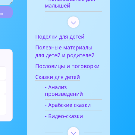
малышей
Поделки для детей
Полезные материалы
для детей и родителей
Пословицы и поговорки
Сказки для детей
- Анализ
произведений
- Арабские сказки
- Видео-сказки