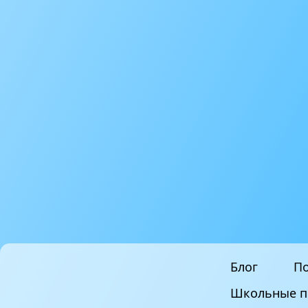
Блог
По
Школьные п