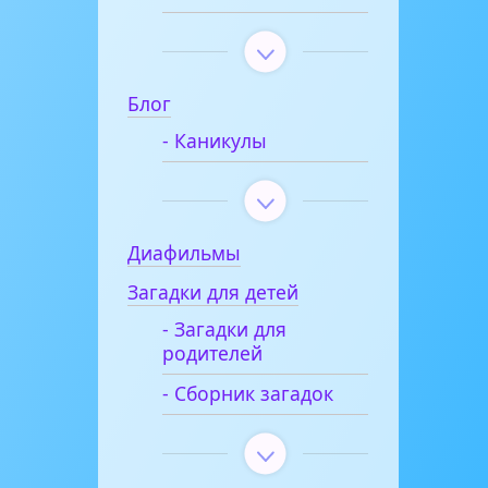
Блог
- Каникулы
Диафильмы
Загадки для детей
- Загадки для
родителей
- Сборник загадок