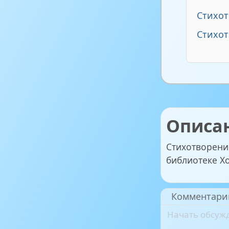
Стихо
Стихот
Описа
Стихотворение
библиотеке Х
Комментари