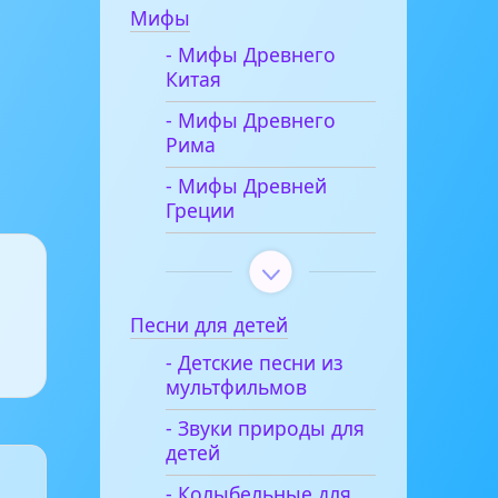
Мифы
- Мифы Древнего
Китая
- Мифы Древнего
Рима
- Мифы Древней
Греции
Песни для детей
- Детские песни из
мультфильмов
- Звуки природы для
детей
- Колыбельные для