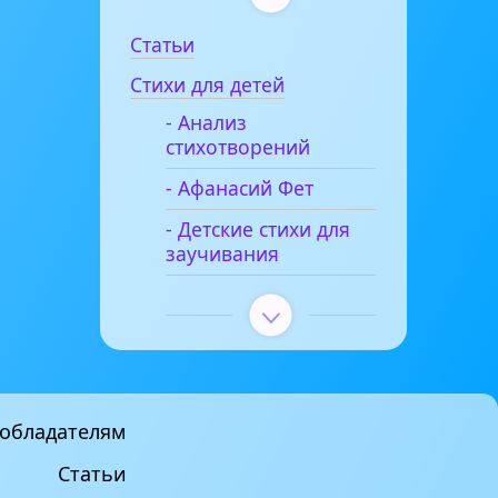
Статьи
Стихи для детей
- Анализ
стихотворений
- Афанасий Фет
- Детские стихи для
заучивания
обладателям
Статьи