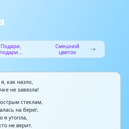
а
Подари,
Смешной
подари...
цветок
я, как назло,
чке не завязла!
 острым стеклам,
алась на берег,
о я утопла,
кто не верит.