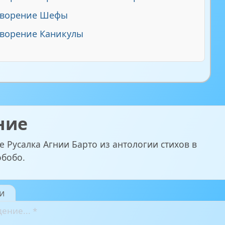
творение Шефы
ворение Каникулы
ние
 Русалка Агнии Барто из антологии стихов в
обобо.
и