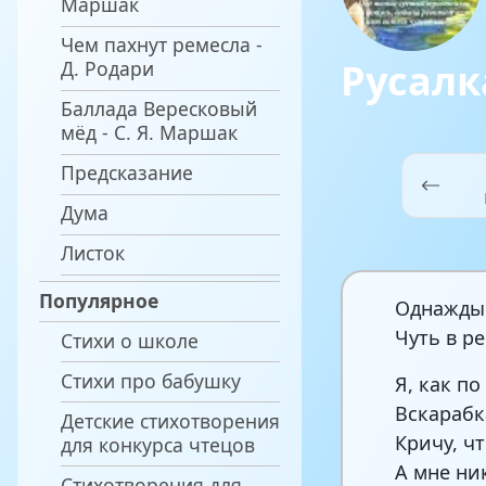
Маршак
Чем пахнут ремесла -
Русалк
Д. Родари
Баллада Вересковый
мёд - С. Я. Маршак
Предсказание
Дума
Листок
Популярное
Однажды 
Чуть в ре
Стихи о школе
Стихи про бабушку
Я, как по
Вскарабк
Детские стихотворения
Кричу, чт
для конкурса чтецов
А мне ни
Стихотворения для