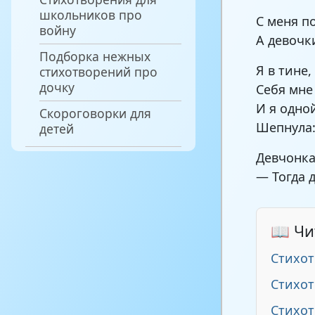
школьников про
С меня п
войну
А девочк
Подборка нежных
Я в тине,
стихотворений про
дочку
Себя мне
И я одно
Скороговорки для
Шепнула:
детей
Девчонка
— Тогда д
📖 Чи
Стихот
Стихот
Стихот