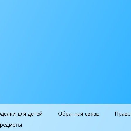
делки для детей
Обратная связь
Право
редметы