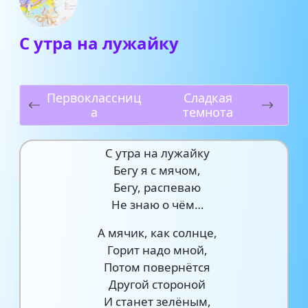
С утра на лужайку
Первоклассниц
Сладкая
а
темнота
С утра на лужайку
Бегу я с мячом,
Бегу, распеваю
Не знаю о чём…
А мячик, как солнце,
Горит надо мной,
Потом повернётся
Другой стороной
И станет зелёным,