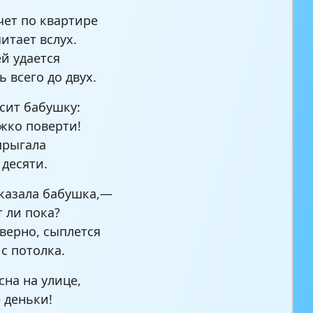
чет по квартире
итает вслух.
ей удается
 всего до двух.
сит бабушку:
жко поверти!
прыгала
 десяти.
казала бабушка,—
т ли пока?
аверно, сыплется
 с потолка.
сна на улице,
 деньки!