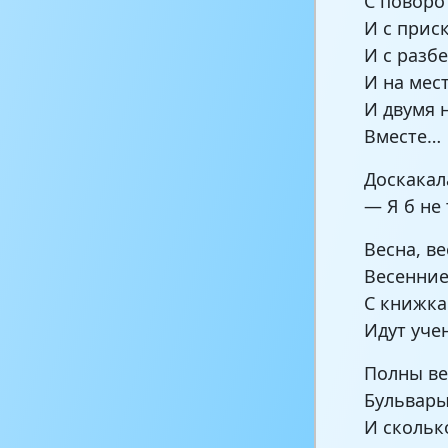
С поворо
И с прис
И с разбе
И на мест
И двумя 
Вместе…
Доскакала
— Я б не 
Весна, ве
Весенние
С книжка
Идут уче
Полны ве
Бульвары
И скольк