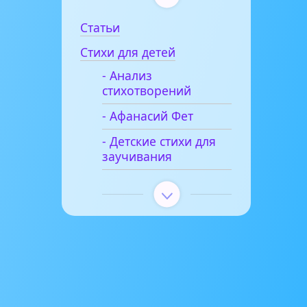
Статьи
Стихи для детей
- Анализ
стихотворений
- Афанасий Фет
- Детские стихи для
заучивания