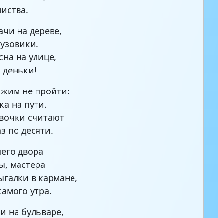
листва.
ачи на дереве,
рузовики.
сна на улице,
 деньки!
ожим не пройти:
ка на пути.
вочки считают
з по десяти.
шего двора
, мастера
ыгалки в кармане,
самого утра.
 и на бульваре,