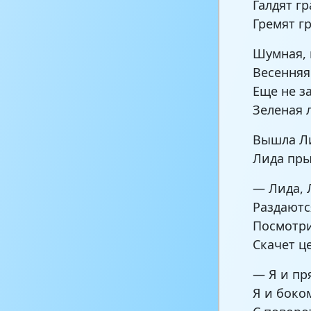
Галдят гр
Гремят г
Шумная, 
Весенняя
Еще не з
Зеленая 
Вышла Ли
Лида пры
— Лида, 
Раздаютс
Посмотри
Скачет ц
— Я и пр
Я и боко