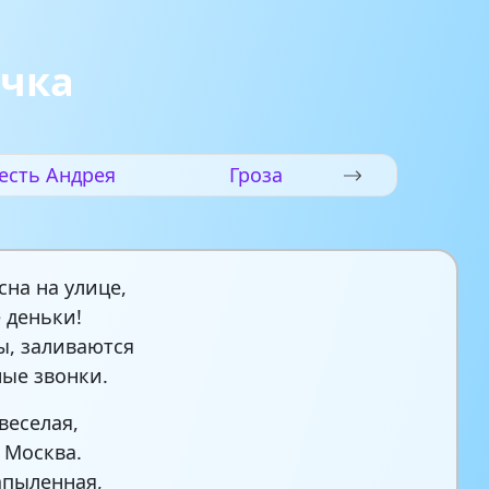
очка
есть Андрея
Гроза
сна на улице,
 деньки!
ы, заливаются
ые звонки.
веселая,
 Москва.
апыленная,