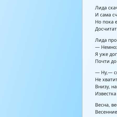
Лида ска
И сама сч
Но пока 
Досчитать
Лида про
— Немно
Я уже до
Почти до
— Ну,— с
Не хвати
Внизу, н
Известка
Весна, ве
Весенние