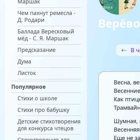
Маршак
Чем пахнут ремесла -
Верёв
Д. Родари
Баллада Вересковый
мёд - С. Я. Маршак
Предсказание
В ч
Дума
Листок
Весна, ве
Популярное
Весенние
Стихи о школе
Как птиц
Трамвайн
Стихи про бабушку
Шумная, 
Детские стихотворения
для конкурса чтецов
Весенняя
Еще не з
Стихотворения для