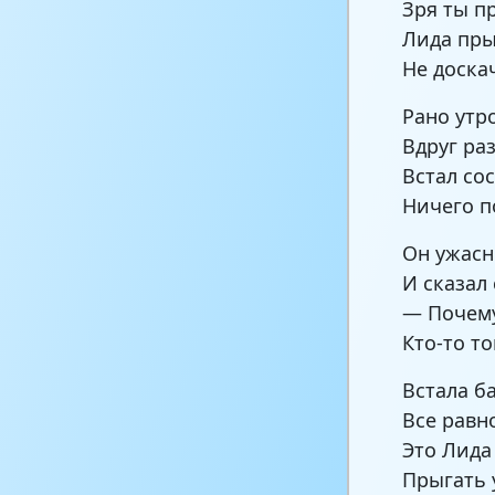
Зря ты п
Лида пры
Не доскач
Рано утр
Вдруг раз
Встал со
Ничего п
Он ужасн
И сказал
— Почему
Кто-то то
Встала б
Все равн
Это Лида
Прыгать у