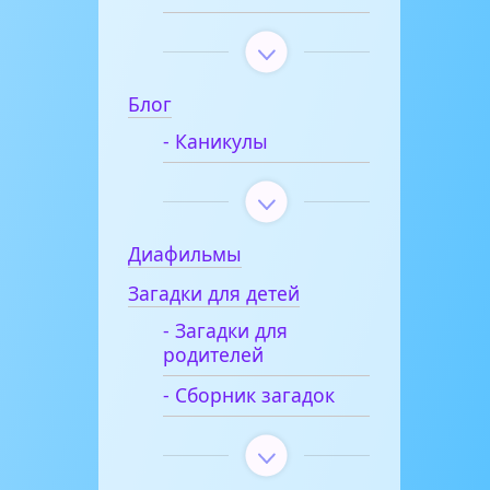
Блог
- Каникулы
Диафильмы
Загадки для детей
- Загадки для
родителей
- Сборник загадок