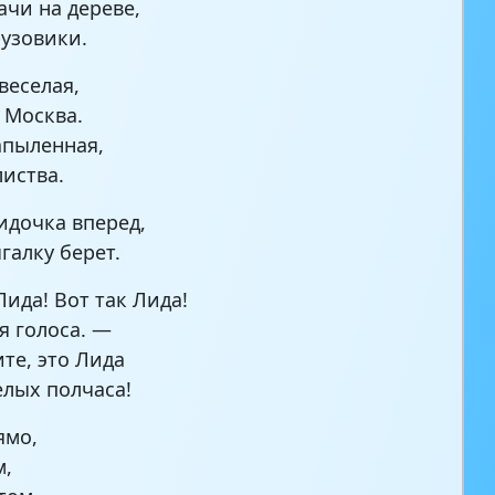
ачи на дереве,
рузовики.
веселая,
 Москва.
апыленная,
листва.
дочка вперед,
галку берет.
Лида! Вот так Лида!
я голоса. —
те, это Лида
елых полчаса!
ямо,
м,