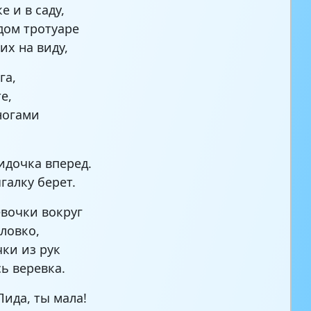
е и в саду,
дом тротуаре
их на виду,
га,
е,
ногами
дочка вперед.
галку берет.
евочки вокруг
 ловко,
чки из рук
ь веревка.
Лида, ты мала!