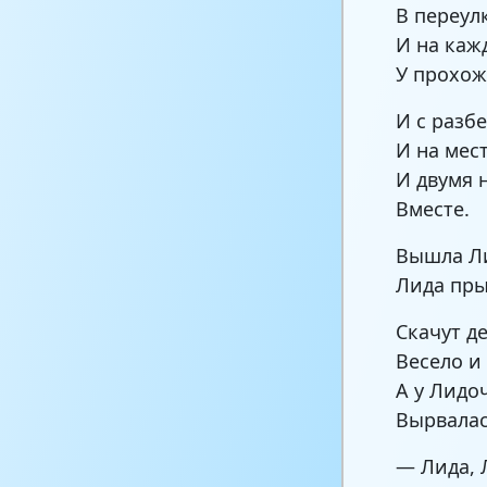
В переулк
И на каж
У прохож
И с разбе
И на мест
И двумя 
Вместе.
Вышла Ли
Лида пры
Скачут д
Весело и
А у Лидо
Вырвалас
— Лида, 