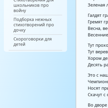
Зеленая 
школьников про
войну
Галдят гр
Подборка нежных
Гремят г
стихотворений про
Весна, ве
дочку
Весенние
Скороговорки для
детей
Тут прох
Тут верев
Хором де
Десять ра
Это с на
Чемпионы
Носят пр
Скачут с 
Во дворе