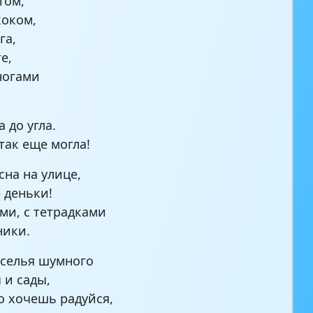
том,
коком,
га,
е,
ногами
 до угла.
так еще могла!
сна на улице,
 деньки!
ми, с тетрадками
ники.
селья шумного
 и сады,
о хочешь радуйся,