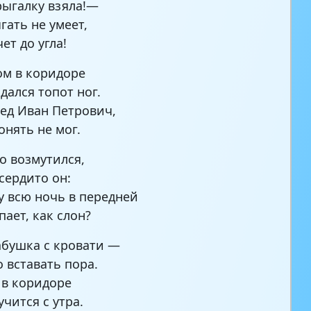
рыгалку взяла!—
гать не умеет,
ет до угла!
ом в коридоре
дался топот ног.
сед Иван Петрович,
онять не мог.
о возмутился,
 сердито он:
 всю ночь в передней
пает, как слон?
абушка с кровати —
о вставать пора.
 в коридоре
чится с утра.