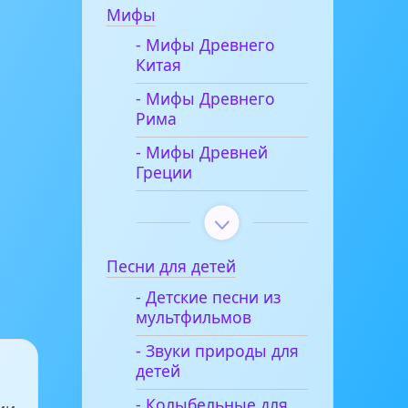
Мифы
- Мифы Древнего
Китая
- Мифы Древнего
Рима
- Мифы Древней
Греции
Песни для детей
- Детские песни из
мультфильмов
- Звуки природы для
детей
- Колыбельные для