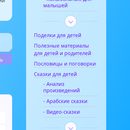
ии
малышей
Поделки для детей
Полезные материалы
для детей и родителей
Пословицы и поговорки
Сказки для детей
- Анализ
произведений
- Арабские сказки
- Видео-сказки