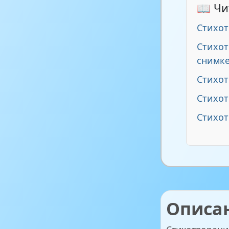
📖 Чи
Стихот
Стихот
снимк
Стихо
Стихо
Стихот
Описа