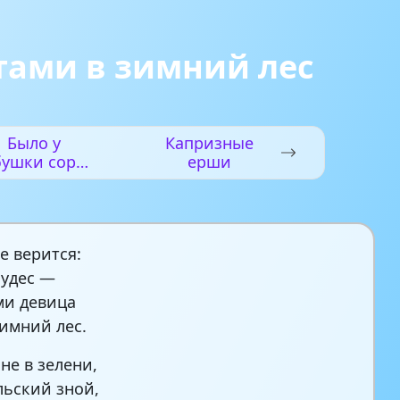
тами в зимний лес
Было у
Капризные
бушки сорок
ерши
внучат
е верится:
чудес —
ми девица
зимний лес.
не в зелени,
льский зной,