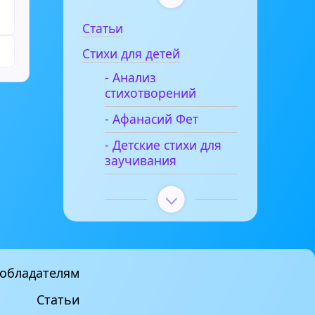
Статьи
Стихи для детей
- Анализ
стихотворений
- Афанасий Фет
- Детские стихи для
заучивания
обладателям
Статьи