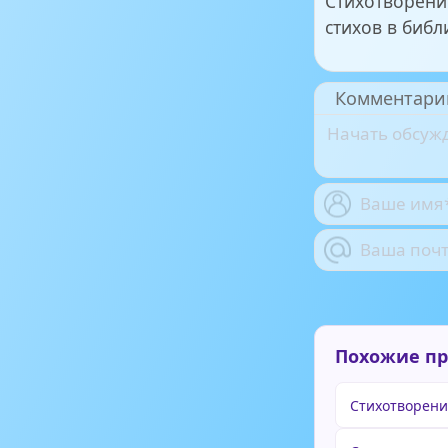
Стихотворени
стихов в библ
Комментари
Похожие п
Стихотворени