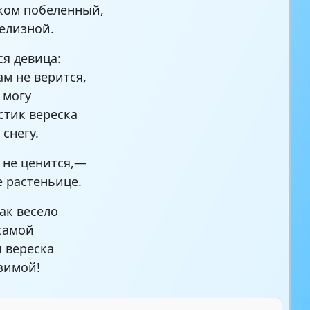
ком побеленный,
елизной.
ся девица:
ам не верится,
 могу
стик вереска
 снегу.
 не ценится,—
 растеньице.
как весело
самой
 вереска
 зимой!