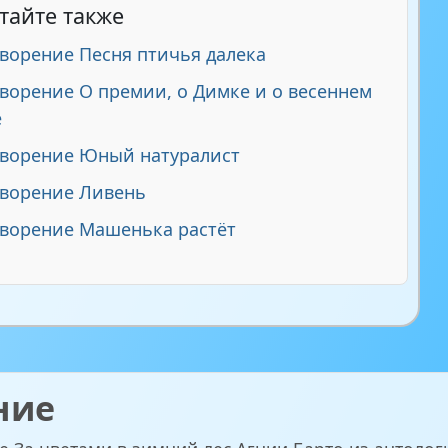
тайте также
ворение Песня птичья далека
ворение О премии, о Димке и о весеннем
е
творение Юный натуралист
творение Ливень
ворение Машенька растёт
ние