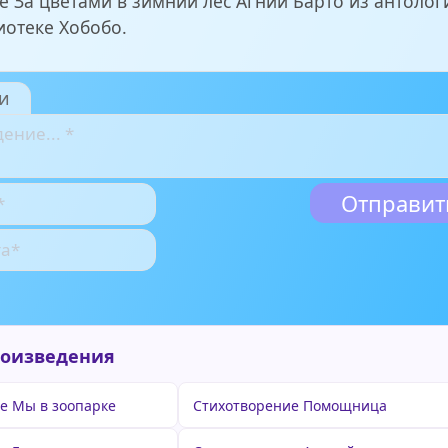
е За цветами в зимний лес Агнии Барто из антолог
иотеке Хобобо.
и
роизведения
е Мы в зоопарке
Стихотворение Помощница