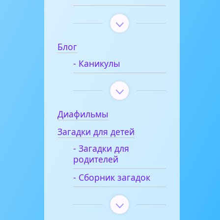
Блог
- Каникулы
Диафильмы
Загадки для детей
- Загадки для
родителей
- Сборник загадок