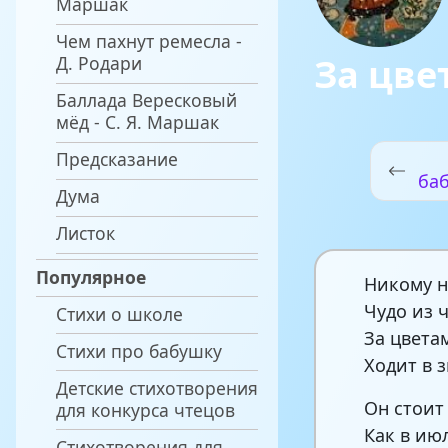
Маршак
Чем пахнут ремесла -
За цве
Д. Родари
Баллада Вересковый
мёд - С. Я. Маршак
Предсказание
ба
Дума
Листок
Популярное
Никому н
Чудо из 
Стихи о школе
За цвета
Стихи про бабушку
Ходит в 
Детские стихотворения
Он стоит 
для конкурса чтецов
Как в ию
Стихотворения для