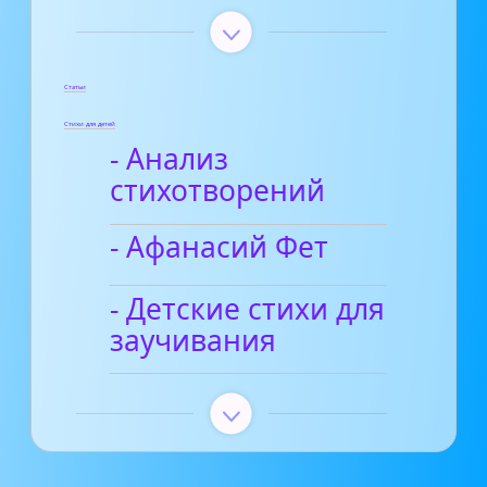
Статьи
Стихи для детей
- Анализ
стихотворений
- Афанасий Фет
- Детские стихи для
заучивания