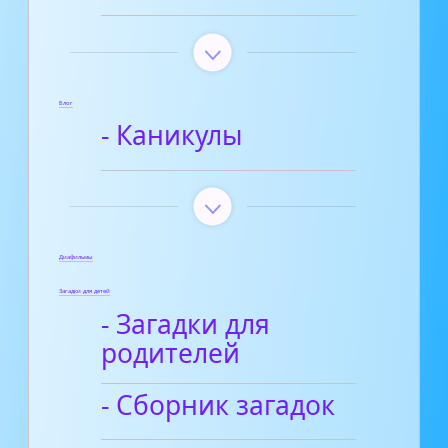
Блог
- Каникулы
Диафильмы
Загадки для детей
- Загадки для
родителей
- Сборник загадок