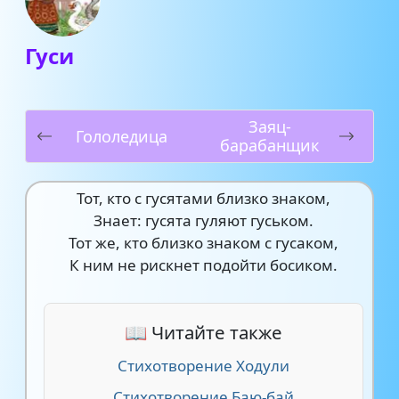
Гуси
Заяц-
Гололедица
барабанщик
Тот, кто с гусятами близко знаком,
Знает: гусята гуляют гуськом.
Тот же, кто близко знаком с гусаком,
К ним не рискнет подойти босиком.
📖 Читайте также
Стихотворение Ходули
Стихотворение Баю-бай