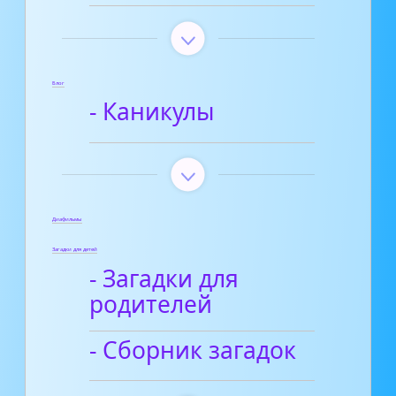
Блог
- Каникулы
Диафильмы
Загадки для детей
- Загадки для
родителей
- Сборник загадок