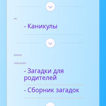
Блог
- Каникулы
Диафильмы
Загадки для детей
- Загадки для
родителей
- Сборник загадок