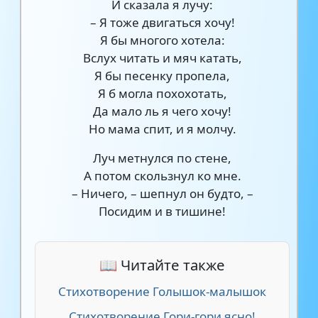
И сказала я лучу:
– Я тоже двигаться хочу!
Я бы многого хотела:
Вслух читать и мяч катать,
Я бы песенку пропела,
Я б могла похохотать,
Да мало ль я чего хочу!
Но мама спит, и я молчу.
Луч метнулся по стене,
А потом скользнул ко мне.
– Ничего, – шепнул он будто, –
Посидим и в тишине!
📖 Читайте также
Стихотворение Голышок-малышок
Стихотворение Гори-гори ясно!