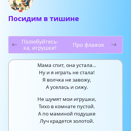
Посидим в тишине
Полюбуйтесь-
Про флажок
ка, игрушки!
Мама спит, она устала…
Ну и я играть не стала!
Я волчка не завожу,
А уселась и сижу.
Не шумят мои игрушки,
Тихо в комнате пустой.
А по маминой подушке
Луч крадется золотой.