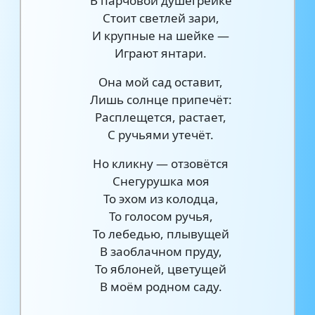
В парчовой душегрейке
Стоит светлей зари,
И крупные на шейке —
Играют янтари.
Она мой сад оставит,
Лишь солнце припечёт:
Расплещется, растает,
С ручьями утечёт.
Но кликну — отзовётся
Снегурушка моя
То эхом из колодца,
То голосом ручья,
То лебедью, плывущей
В заоблачном пруду,
То яблоней, цветущей
В моём родном саду.