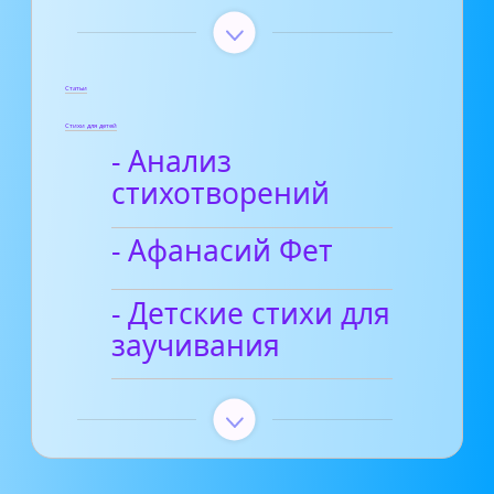
Статьи
Стихи для детей
- Анализ
стихотворений
- Афанасий Фет
- Детские стихи для
заучивания