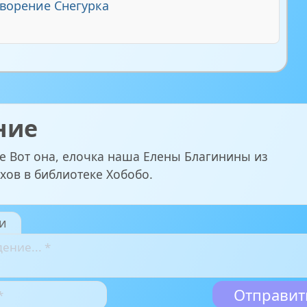
ворение Снегурка
ние
е Вот она, елочка наша Елены Благинины из
хов в библиотеке Хобобо.
и