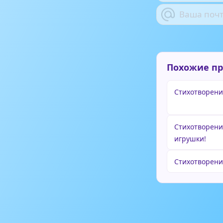
Похожие п
Стихотворени
Стихотворени
игрушки!
Стихотворен