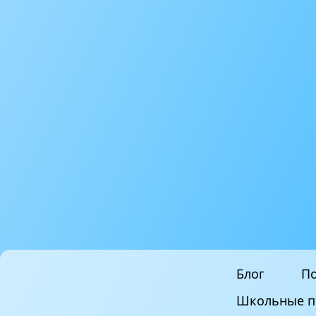
Блог
По
Школьные п