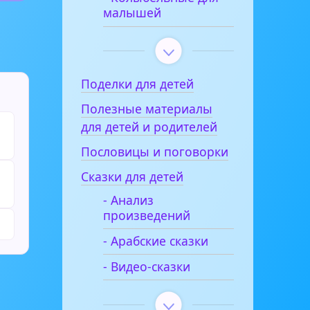
малышей
Поделки для детей
Полезные материалы
для детей и родителей
Пословицы и поговорки
Сказки для детей
- Анализ
произведений
- Арабские сказки
- Видео-сказки