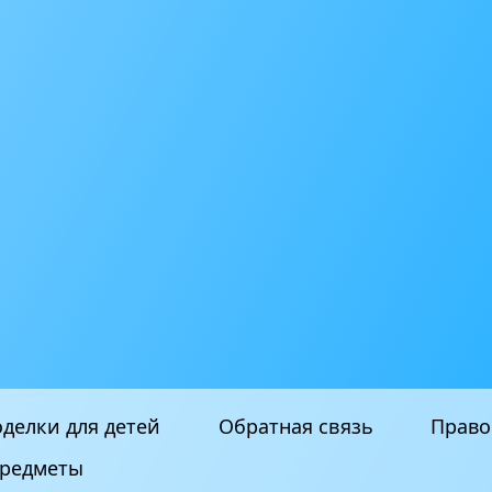
делки для детей
Обратная связь
Право
редметы