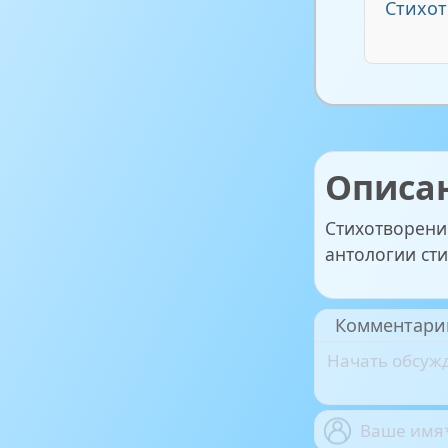
Стихот
Описа
Стихотворени
антологии сти
Комментари