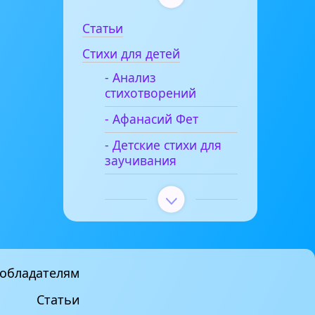
Статьи
Стихи для детей
- Анализ
стихотворений
- Афанасий Фет
- Детские стихи для
заучивания
обладателям
Статьи