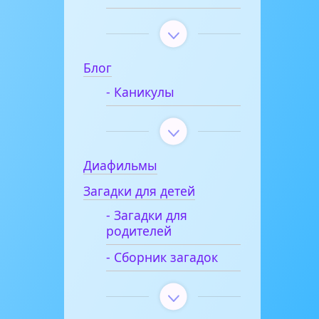
Блог
- Каникулы
Диафильмы
Загадки для детей
- Загадки для
родителей
- Сборник загадок