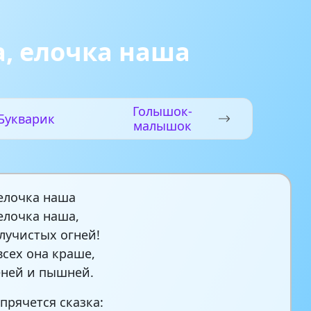
а, елочка наша
Голышок-
Букварик
малышок
 елочка наша
 елочка наша,
 лучистых огней!
всех она краше,
еней и пышней.
 прячется сказка: