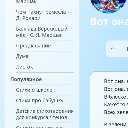
Маршак
Чем пахнут ремесла -
Вот он
Д. Родари
Баллада Вересковый
мёд - С. Я. Маршак
Предсказание
Дума
Листок
Популярное
Вот она,
Вот она,
Стихи о школе
В блеске
Стихи про бабушку
Кажется 
Детские стихотворения
Всех зел
для конкурса чтецов
В зелени
Стихотворения для