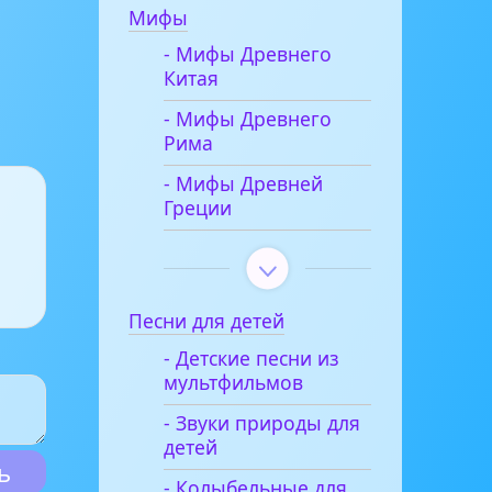
Мифы
- Мифы Древнего
Китая
- Мифы Древнего
Рима
- Мифы Древней
Греции
Песни для детей
- Детские песни из
мультфильмов
- Звуки природы для
детей
- Колыбельные для