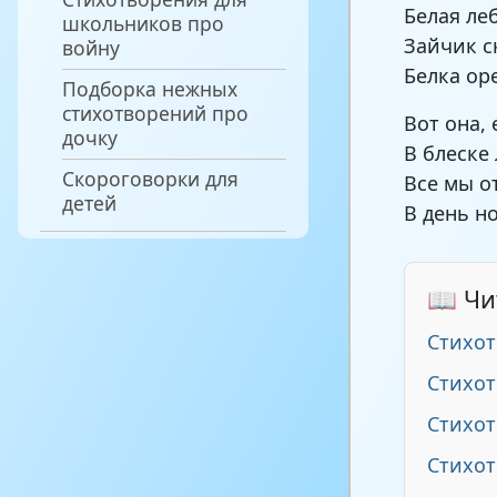
Белая ле
школьников про
Зайчик с
войну
Белка ор
Подборка нежных
стихотворений про
Вот она,
дочку
В блеске
Скороговорки для
Все мы о
детей
В день н
📖 Чи
Стихот
Стихот
Стихот
Стихот