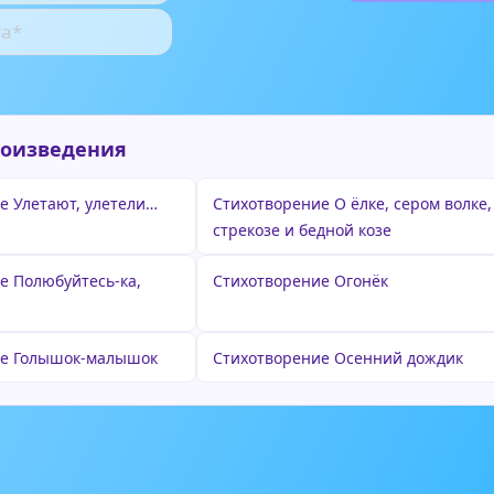
роизведения
е Улетают, улетели…
Стихотворение О ёлке, сером волке,
стрекозе и бедной козе
е Полюбуйтесь-ка,
Стихотворение Огонёк
ие Голышок-малышок
Стихотворение Осенний дождик