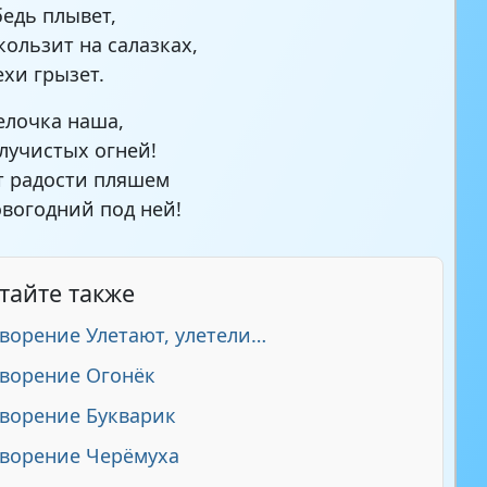
бедь плывет,
кользит на салазках,
ехи грызет.
 елочка наша,
 лучистых огней!
т радости пляшем
овогодний под ней!
тайте также
ворение Улетают, улетели…
ворение Огонёк
ворение Букварик
ворение Черёмуха