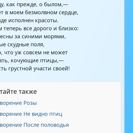
щу, как прежде, о былом,—
т в моем безмолвном сердце,
зде исполнен красоты.
м теперь все дорого и близко:
весны за синими морями,
ые скудные поля,
о, что уж совсем не может
ать, кочующие птицы,—
ть грустной участи своей!
тайте также
ворение Розы
ворение Не видно птиц
ворение После половодья