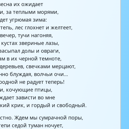
весна их ожидает
и, за теплыми морями,
идет угрюмая зима:
тепь, лес глохнет и желтеет,
вечер, тучи нагоняя,
 кустах звериные лазы,
засыпал долы и овраги,
ам в их черной темноте,
деревьев, свечками мерцают,
нно блуждая, волчьи очи…
 родной не радует теперь!
ки, кочующие птицы,
ждает зависти во мне
кий крик, и гордый и свободный.
устно. Ждем мы сумрачной поры,
тепи седой туман ночует,