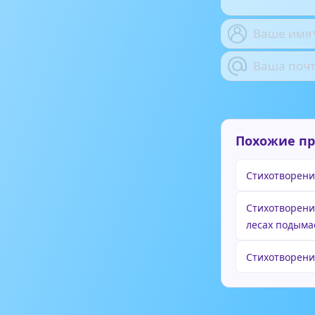
Похожие п
Стихотворени
Стихотворени
лесах подыма
Стихотворен