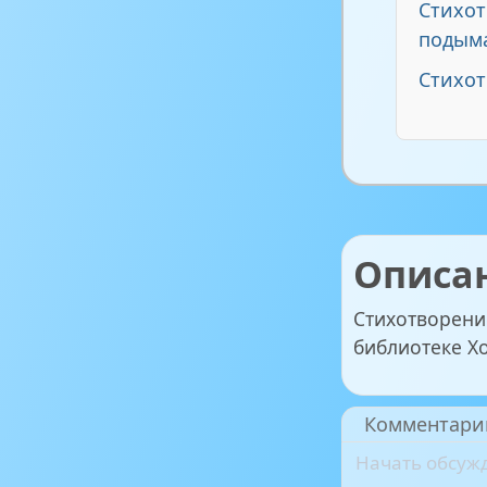
Стихот
подым
Стихот
Описа
Стихотворение
библиотеке Х
Комментари