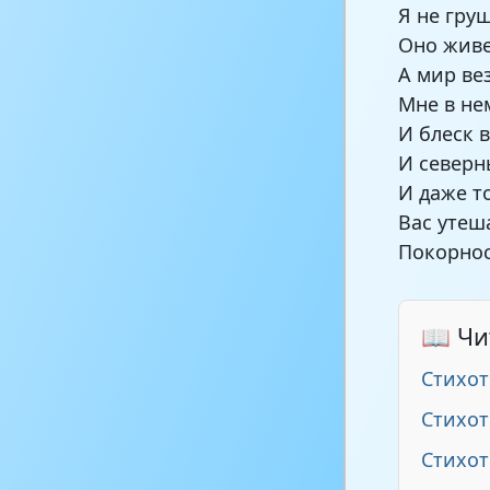
Я не гру
Оно живе
А мир ве
Мне в не
И блеск 
И северн
И даже т
Вас утеш
Покорнос
📖 Чи
Стихот
Стихот
Стихот