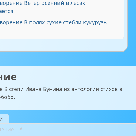
ворение Ветер осенний в лесах
ается
ворение В полях сухие стебли кукурузы
ние
 В степи Ивана Бунина из антологии стихов в
обобо.
и