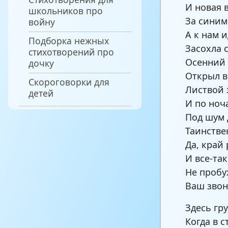
И новая 
школьников про
За синим
войну
А к нам 
Подборка нежных
Засохла с
стихотворений про
Осенний 
дочку
Открыл в
Скороговорки для
Листвой 
детей
И по ноч
Под шум 
Таинстве
Да, край
И все-та
Не пробу
Ваш звон
Здесь гр
Когда в с