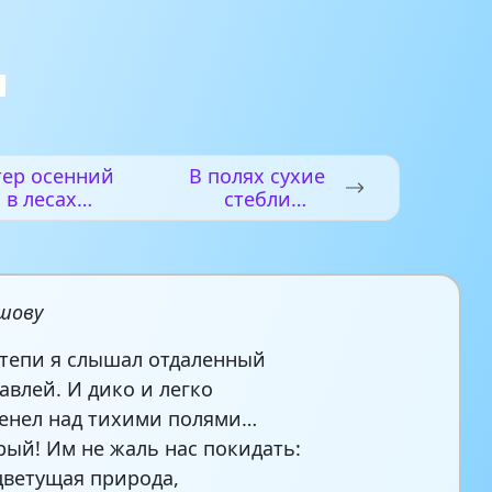
и
тер осенний
В полях сухие
в лесах
стебли
одымается
кукурузы
ешову
степи я слышал отдаленный
авлей. И дико и легко
енел над тихими полями…
рый! Им не жаль нас покидать:
цветущая природа,