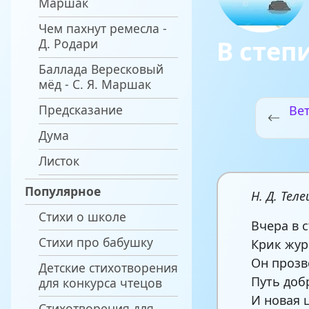
Маршак
Чем пахнут ремесла -
В степ
Д. Родари
Баллада Вересковый
мёд - С. Я. Маршак
Предсказание
Ве
Дума
п
Листок
Популярное
Н. Д. Тел
Стихи о школе
Вчера в 
Стихи про бабушку
Крик жур
Он прозв
Детские стихотворения
Путь доб
для конкурса чтецов
И новая 
Стихотворения для