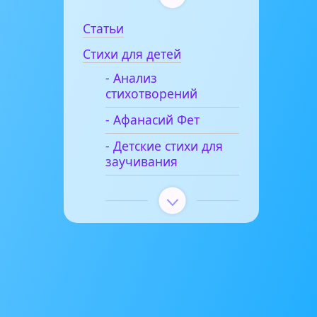
Статьи
Стихи для детей
- Анализ
стихотворений
- Афанасий Фет
- Детские стихи для
заучивания