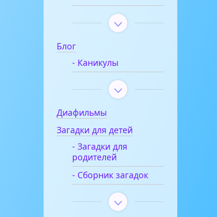
Блог
- Каникулы
Диафильмы
Загадки для детей
- Загадки для
родителей
- Сборник загадок