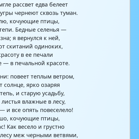
мгле рассвет едва белеет
угры чернеют сквозь туман.
лю, кочующие птицы,
тепи. Бедные селенья —
на; я вернулся к ней,
от скитаний одиноких,
красоту в ее печали
е — в печальной красоте.
ни: повеет теплым ветром,
т солнце, ярко озаряя
степь, и старую усадьбу,
 листья влажные в лесу,
— и все опять повеселело!
шо, кочующие птицы,
ас! Как весело и грустно
 лесу меж черными ветвями,