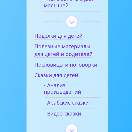
малышей
Поделки для детей
Полезные материалы
для детей и родителей
Пословицы и поговорки
Сказки для детей
- Анализ
произведений
- Арабские сказки
- Видео-сказки