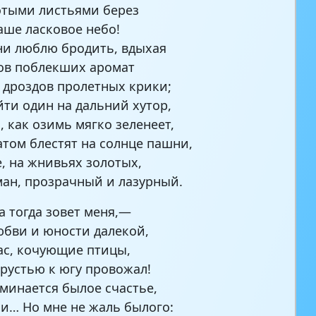
тыми листьями берез
аше ласковое небо!
дни люблю бродить, вдыхая
ов поблекших аромат
 дроздов пролетных крики;
ти один на дальний хутор,
, как озимь мягко зеленеет,
атом блестят на солнце пашни,
е, на жнивьях золотых,
ман, прозрачный и лазурный.
а тогда зовет меня,—
бви и юности далекой,
вас, кочующие птицы,
грустью к югу провожал!
минается былое счастье,
и… Но мне не жаль былого: