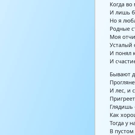
Когда во 
И лишь б
Но я люб
Родные с
Моя отчиз
Усталый 
И понял 
И счасти
Бывают д
Прогляне
И лес, и 
Пригреет
Глядишь 
Как хоро
Тогда у н
В пустом