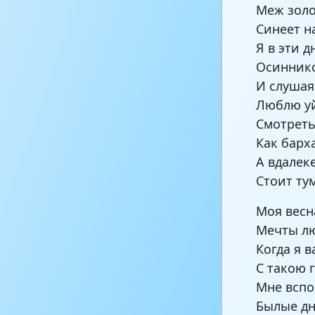
Меж золо
Синеет н
Я в эти 
Осинник
И слушая
Люблю уй
Смотреть
Как барх
А вдалек
Стоит ту
Моя весн
Мечты лю
Когда я 
С такою 
Мне вспо
Былые дн