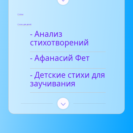
Статьи
Стихи для детей
- Анализ
стихотворений
- Афанасий Фет
- Детские стихи для
заучивания