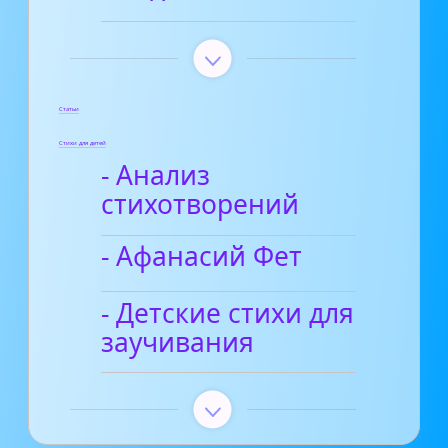
Статьи
Стихи для детей
- Анализ
стихотворений
- Афанасий Фет
- Детские стихи для
заучивания