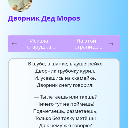
Дворник Дед Мороз
Искала
На этой
старушка
странице
букашек в
странные
цветах
птицы
В шубе, в шапке, в душегрейке
Дворник трубочку курил,
И, усевшись на скамейке,
Дворник снегу говорил:
— Ты летаешь или таешь?
Ничего тут не поймёшь!
Подметаешь, разметаешь,
Только без толку метёшь!
Да к чему ж я говорю?