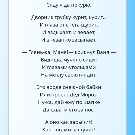
Сяду я да покурю.
Дворник трубку курит, курит…
И глаза от снега щурит,
И вздыхает, и зевает,
И внезапно засыпает.
— Глянь-ка, Маня!— крикнул Ваня.—
Видишь, чучело сидит
И глазами-угольками
На метлу свою глядит.
Это вроде снежной бабки
Или просто Дед Мороз.
Ну-ка, дай ему по шапке
Да схвати его за нос!
А оно как зарычит!
Как ногами застучит!