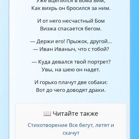
Уже вцепился в Бома Бим,
Как вихрь он бросился за ним.
И от него несчастный Бом
Визжа спасается бегом.
— Держи его! Прыжок, другой…
— Иван Иваныч, что с тобой?
— Куда девался твой портрет?
Увы, на шею он надет.
И горько плачут две собаки:
Вот до чего доводят драки.
📖 Читайте также
Стихотворение Все бегут, летят и
скачут