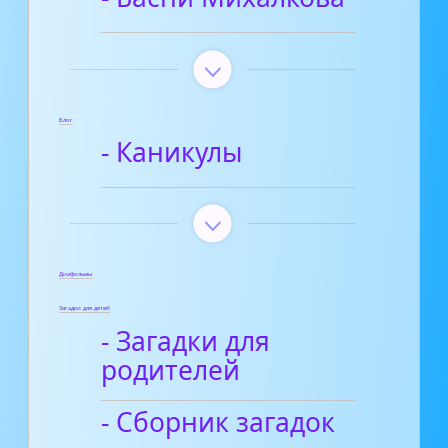
Блог
- Каникулы
Диафильмы
Загадки для детей
- Загадки для
родителей
- Сборник загадок