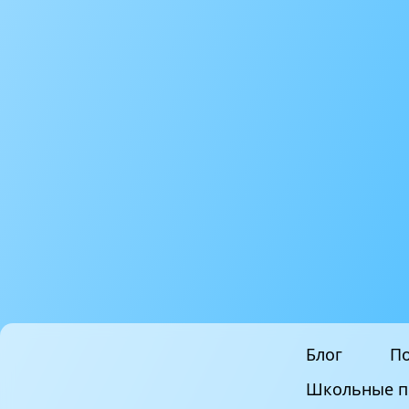
Блог
По
Школьные п