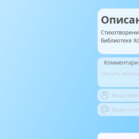
Описа
Стихотворени
библиотеке Х
Комментари