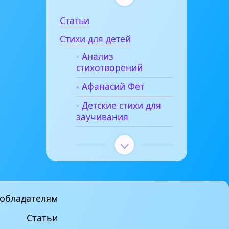
Статьи
Стихи для детей
- Анализ
стихотворений
- Афанасий Фет
- Детские стихи для
заучивания
обладателям
Статьи