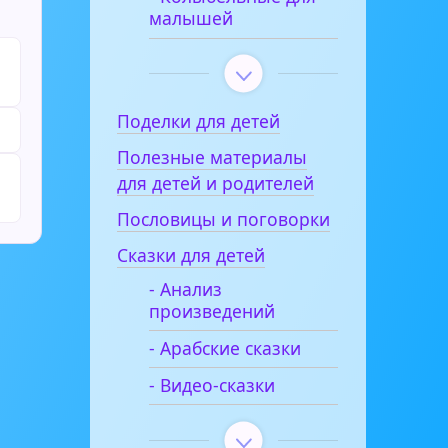
малышей
Поделки для детей
Полезные материалы
для детей и родителей
Пословицы и поговорки
Сказки для детей
- Анализ
произведений
- Арабские сказки
- Видео-сказки