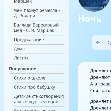
Маршак
Чем пахнут ремесла -
Ночь
Д. Родари
Баллада Вересковый
мёд - С. Я. Маршак
Предсказание
С
Дума
Листок
Популярное
Дремлет 
Дремлют 
Стихи о школе
А в трав
Стихи про бабушку
Спят раз
Детские стихотворения
Дремлет 
для конкурса чтецов
Дремлет 
Стихотворения для