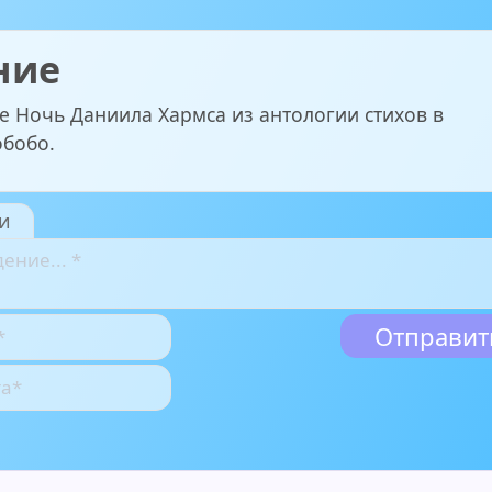
ние
е Ночь Даниила Хармса из антологии стихов в
обобо.
и