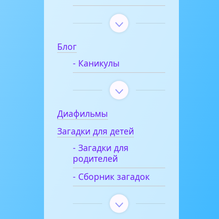
Блог
- Каникулы
Диафильмы
Загадки для детей
- Загадки для
родителей
- Сборник загадок