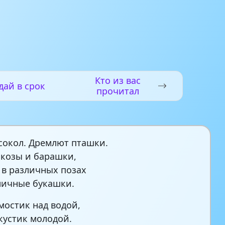
Кто из вас
дай в срок
прочитал
сокол. Дремлют пташки.
козы и барашки,
е в различных позах
личные букашки.
мостик над водой,
кустик молодой.