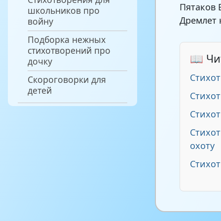
Пятаков 
школьников про
Дремлет 
войну
Подборка нежных
стихотворений про
📖 Чи
дочку
Стихот
Скороговорки для
детей
Стихот
Стихот
Стихо
охоту
Стихот