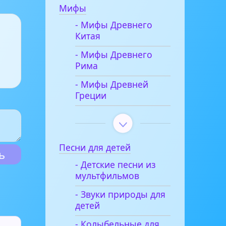
Мифы
- Мифы Древнего
Китая
- Мифы Древнего
Рима
- Мифы Древней
Греции
Песни для детей
- Детские песни из
мультфильмов
- Звуки природы для
детей
- Колыбельные для