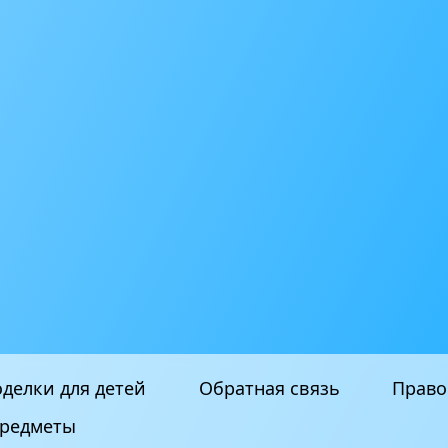
делки для детей
Обратная связь
Право
редметы